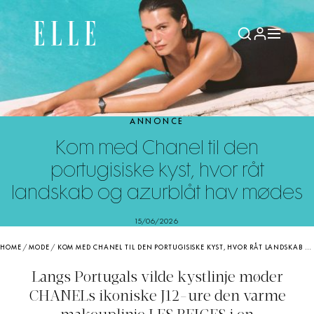
ANNONCE
Kom med Chanel til den
portugisiske kyst, hvor råt
landskab og azurblåt hav mødes
15/06/2026
HOME
/
MODE
/
KOM MED CHANEL TIL DEN PORTUGISISKE KYST, HVOR RÅT LANDSKAB OG AZURBLÅT HAV MØDES
Langs Portugals vilde kystlinje møder
CHANELs ikoniske J12-ure den varme