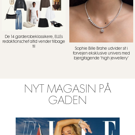
De 14 garderobeklassikere, ELLEs
redaktionschef altid vender tilbage
til
Sophie Bille Brahe udvider sit i
forvejen eksklusive univers med
bjergtagende ‘high jewellery’
NYT MAGASIN PÅ
GADEN