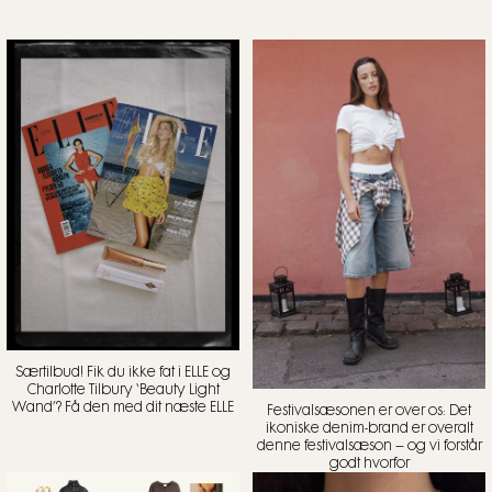
Særtilbud! Fik du ikke fat i ELLE og
Charlotte Tilbury ‘Beauty Light
Wand’? Få den med dit næste ELLE
Festivalsæsonen er over os: Det
ikoniske denim-brand er overalt
denne festivalsæson – og vi forstår
godt hvorfor