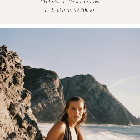
CHANEL J12
Watch
Caliber
12.
2,
3
3
mm
,
59
.
8
00
kr.