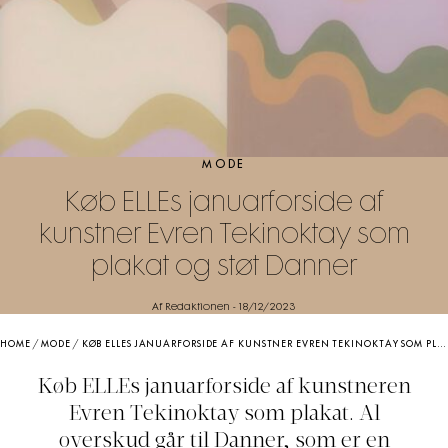
MODE
Køb ELLEs januarforside af
kunstner Evren Tekinoktay som
plakat og støt Danner
Af Redaktionen
-
18/12/2023
HOME
/
MODE
/
KØB ELLES JANUARFORSIDE AF KUNSTNER EVREN TEKINOKTAY SOM PLAKAT OG STØT DANNER
Køb ELLEs januarforside af kunstneren
Evren Tekinoktay som plakat. Al
overskud går til Danner, som er en