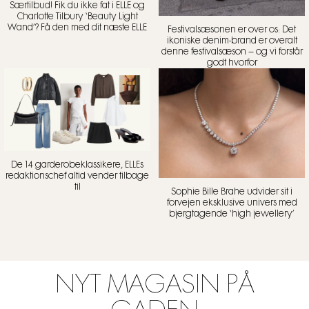
Særtilbud! Fik du ikke fat i ELLE og
Charlotte Tilbury ‘Beauty Light
Wand’? Få den med dit næste ELLE
Festivalsæsonen er over os: Det
ikoniske denim-brand er overalt
denne festivalsæson – og vi forstår
godt hvorfor
De 14 garderobeklassikere, ELLEs
redaktionschef altid vender tilbage
til
Sophie Bille Brahe udvider sit i
forvejen eksklusive univers med
bjergtagende ‘high jewellery’
NYT MAGASIN PÅ