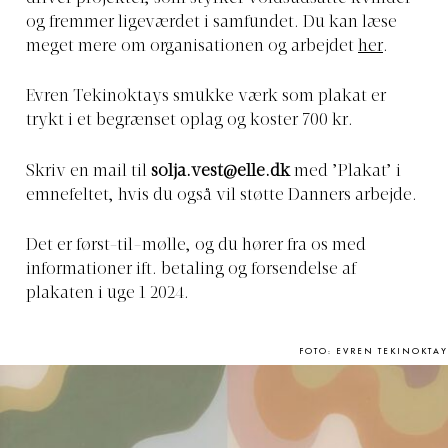
og fremmer ligeværdet i samfundet. Du kan læse
meget mere om organisationen og arbejdet
her
.
Evren Tekinoktays smukke værk som plakat er
trykt i et begrænset oplag og koster 700 kr.
Skriv en mail til
solja.vest@elle.dk
med ’Plakat’ i
emnefeltet, hvis du også vil støtte Danners arbejde.
Det er først-til-mølle, og du hører fra os med
informationer ift. betaling og forsendelse af
plakaten i uge 1 2024.
FOTO: EVREN TEKINOKTAY