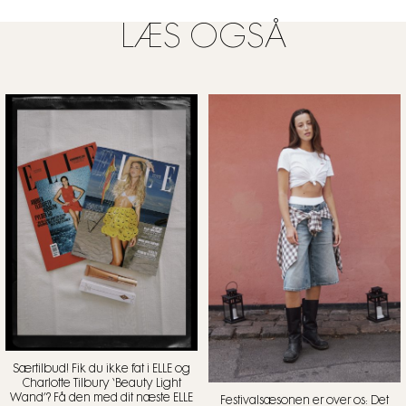
LÆS OGSÅ
Særtilbud! Fik du ikke fat i ELLE og
Charlotte Tilbury ‘Beauty Light
Wand’? Få den med dit næste ELLE
Festivalsæsonen er over os: Det