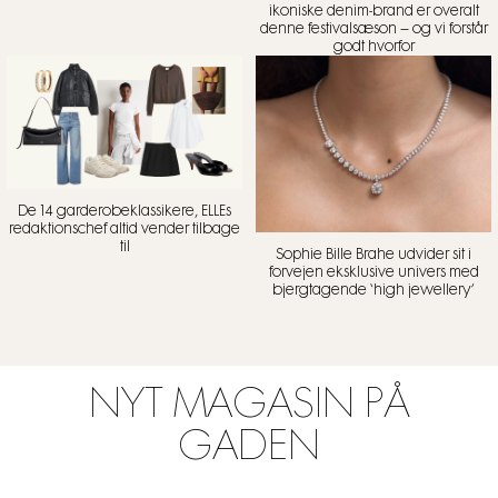
ikoniske denim-brand er overalt
denne festivalsæson – og vi forstår
godt hvorfor
De 14 garderobeklassikere, ELLEs
redaktionschef altid vender tilbage
til
Sophie Bille Brahe udvider sit i
forvejen eksklusive univers med
bjergtagende ‘high jewellery’
NYT MAGASIN PÅ
GADEN