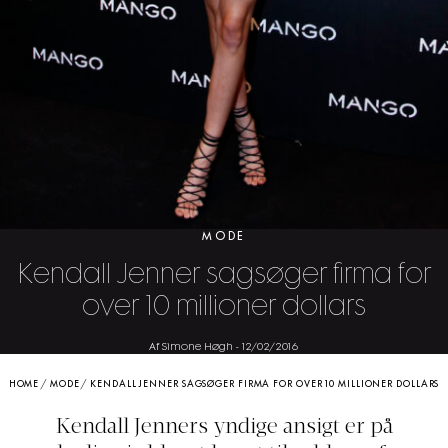
MODE
Kendall Jenner sagsøger firma for
over 10 millioner dollars
Af Simone Høgh
-
12/02/2016
HOME
/
MODE
/
KENDALL JENNER SAGSØGER FIRMA FOR OVER 10 MILLIONER DOLLARS
Kendall Jenners yndige ansigt er på