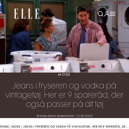
MODE
Jeans i fryseren og vodka på
vintagetøj: Her er 9 spareråd, der
også passer på dit tøj
Af Rose Maria Boelsmand
-
17/10/2022
HOME
/
MODE
/
JEANS I FRYSEREN OG VODKA PÅ VINTAGETØJ: HER ER 9 SPARERÅD, DER OGSÅ PASSER PÅ DIT TØJ