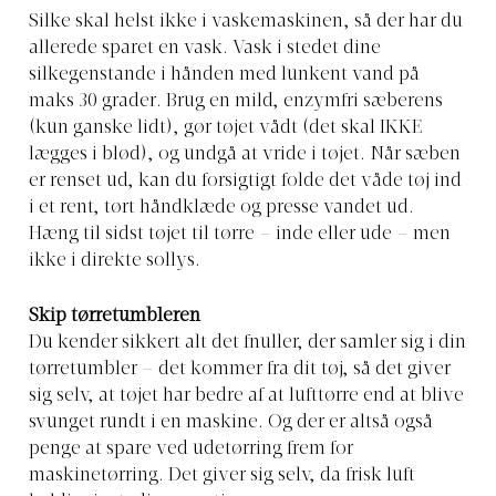
Silke skal helst ikke i vaskemaskinen, så der har du
allerede sparet en vask. Vask i stedet dine
silkegenstande i hånden med lunkent vand på
maks 30 grader. Brug en mild, enzymfri sæberens
(kun ganske lidt), gør tøjet vådt (det skal IKKE
lægges i blød), og undgå at vride i tøjet. Når sæben
er renset ud, kan du forsigtigt folde det våde tøj ind
i et rent, tørt håndklæde og presse vandet ud.
Hæng til sidst tøjet til tørre – inde eller ude – men
ikke i direkte sollys.
Skip tørretumbleren
Du kender sikkert alt det fnuller, der samler sig i din
tørretumbler – det kommer fra dit tøj, så det giver
sig selv, at tøjet har bedre af at lufttørre end at blive
svunget rundt i en maskine. Og der er altså også
penge at spare ved udetørring frem for
maskinetørring. Det giver sig selv, da frisk luft