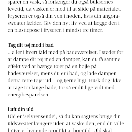
sparer en vask, så forlænger du også buksernes
levetid, da vasken er med til at slide på materialet.
Fryseren er også din ven i nøden, hvis din angora-
sweater fælder. Giv den nyt liv ved at lægge den i
en plasticpose i fryseren i mindst tre timer.
Tag dit tøj med i bad
… eller i hvert fald med på badeværelset. I stedet for
at dampe dit tøj med en damper, kan du få samme
effekt ved at hænge tøjet på en bøjle på
badeværelset, mens du er i bad, og lade dampen
derfra rette tøjet ud – og fjerne lugt. Husk dog ikke
at tage for lange bade, for så er du lige vidt med
energibesparelsen.
Luft din uld
Uld er ’selvrensende’, så du kan sagtens bruge din
uldsweater længere uden at vaske den, end du ville
bruge et lignende produkt af bomuld. Uld skal