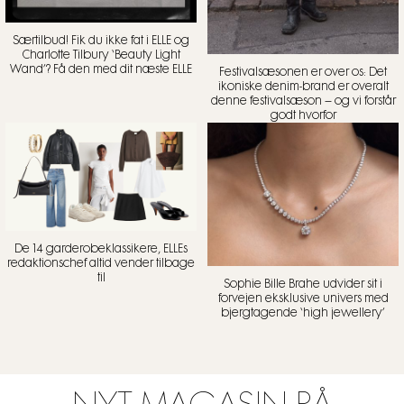
Særtilbud! Fik du ikke fat i ELLE og
Charlotte Tilbury ‘Beauty Light
Wand’? Få den med dit næste ELLE
Festivalsæsonen er over os: Det
ikoniske denim-brand er overalt
denne festivalsæson – og vi forstår
godt hvorfor
De 14 garderobeklassikere, ELLEs
redaktionschef altid vender tilbage
til
Sophie Bille Brahe udvider sit i
forvejen eksklusive univers med
bjergtagende ‘high jewellery’