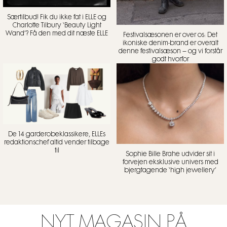
Særtilbud! Fik du ikke fat i ELLE og
Charlotte Tilbury ‘Beauty Light
Wand’? Få den med dit næste ELLE
Festivalsæsonen er over os: Det
ikoniske denim-brand er overalt
denne festivalsæson – og vi forstår
godt hvorfor
De 14 garderobeklassikere, ELLEs
redaktionschef altid vender tilbage
til
Sophie Bille Brahe udvider sit i
forvejen eksklusive univers med
bjergtagende ‘high jewellery’
NYT MAGASIN PÅ