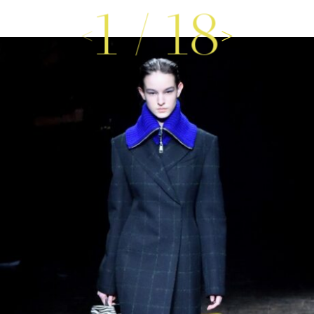
1
/
18