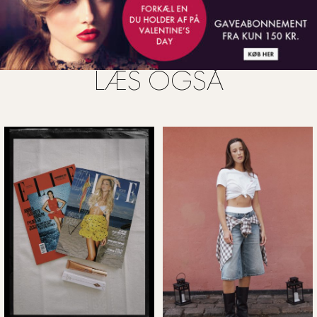
LÆS OGSÅ