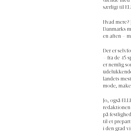
(hende med d
særligt til 
Hvad mere? J
Danmarks må
en aften – m
Der er selvf
– fra de 45 
er nemlig s
udelukkende 
landets mes
mode, make
Jo, også ELL
redaktionen 
på festlighe
til et prepar
i den grad 