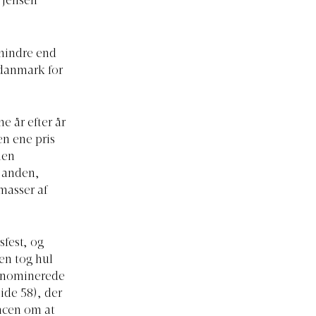
 Jensen
 mindre end
danmark for
e år efter år
en ene pris
men
n anden,
masser af
sfest, og
en tog hul
es nominerede
side 58), der
ncen om at