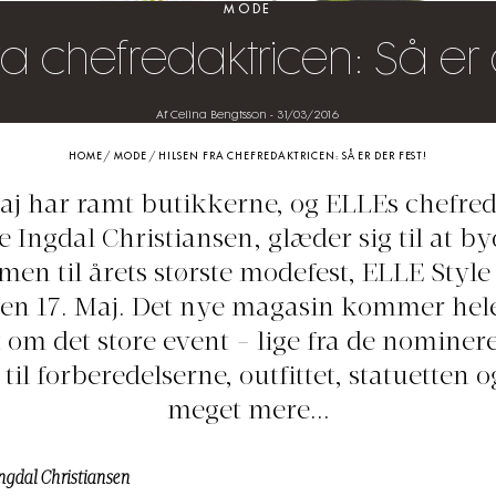
MODE
ra chefredaktricen: Så er 
Af Celina Bengtsson
-
31/03/2016
HOME
/
MODE
/
HILSEN FRA CHEFREDAKTRICEN: SÅ ER DER FEST!
j har ramt butikkerne, og ELLEs chefred
ie Ingdal Christiansen, glæder sig til at by
en til årets største modefest, ELLE Styl
en 17. Maj. Det nye magasin kommer hel
 om det store event - lige fra de nominer
til forberedelserne, outfittet, statuetten 
meget mere...
Ingdal Christiansen