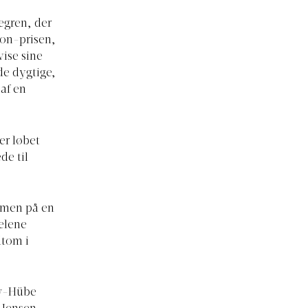
jegren, der
kon-prisen,
vise sine
de dygtige,
 af en
er løbet
de til
, men på en
Helene
dtom i
ow-Hübe