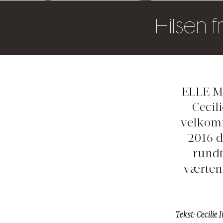
Hilsen f
ELLE Ma
Cecil
velkomm
2016 d
rundt
værten 
Tekst: Cecilie 