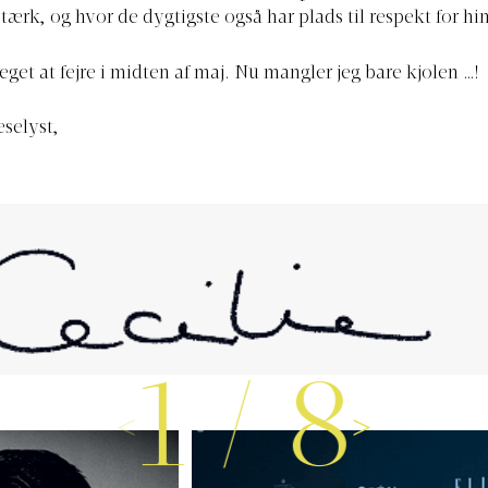
stærk, og hvor de dygtigste også har plads til respekt for h
eget at fejre i midten af maj. Nu mangler jeg bare kjolen …!
æselyst,
1
/
8