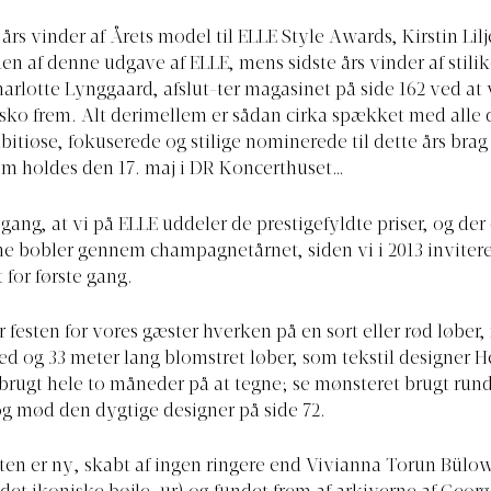
 års vinder af Årets model til ELLE Style Awards, Kirstin Lil
den af denne udgave af ELLE, mens sidste års vinder af stili
rlotte Lynggaard, afslut-ter magasinet på side 162 ved at 
sko frem. Alt derimellem er sådan cirka spækket med alle 
bitiøse, fokuserede og stilige nominerede til dette års brag
om holdes den 17. maj i DR Koncerthuset…
 gang, at vi på ELLE uddeler de prestigefyldte priser, og der 
 bobler gennem champagnetårnet, siden vi i 2013 invitere
 for første gang.
r festen for vores gæster hverken på en sort eller rød løber
red og 33 meter lang blomstret løber, som tekstil designer 
brugt hele to måneder på at tegne; se mønsteret brugt run
g mød den dygtige designer på side 72.
ten er ny, skabt af ingen ringere end Vivianna Torun Bül