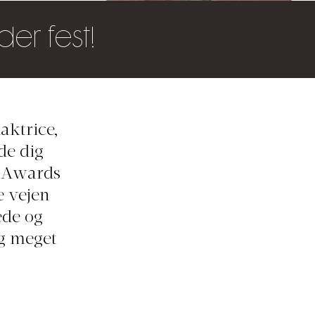
der fest!
aktrice,
de dig
e Awards
e vejen
ede og
og meget