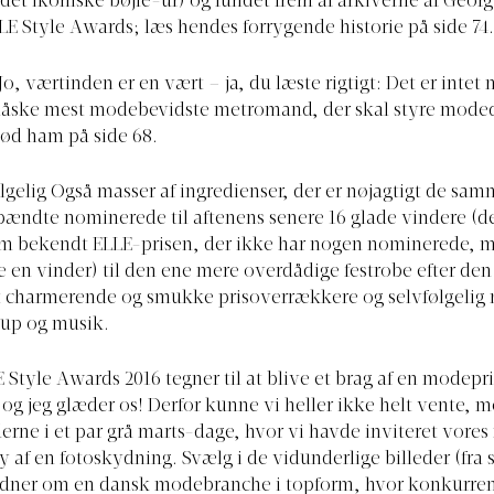
et ikoniske bøjle-ur) og fundet frem af arkiverne af Georg
ELLE Style Awards; læs hendes forrygende historie på side 74.
o, værtinden er en vært – ja, du læste rigtigt: Det er intet
ske mest modebevidste metromand, der skal styre mode
ød ham på side 68.
ølgelig Også masser af ingredienser, der er nøjagtigt de samm
spændte nominerede til aftenens senere 16 glade vindere (d
om bekendt ELLE-prisen, der ikke har nogen nominerede, 
en vinder) til den ene mere overdådige festrobe efter de
t charmerende og smukke prisoverrækkere og selvfølgelig 
up og musik.
E Style Awards 2016 tegner til at blive et brag af en modepri
og jeg glæder os! Derfor kunne vi heller ikke helt vente, m
derne i et par grå marts-dage, hvor vi havde inviteret vor
ty af en fotoskydning. Svælg i de vidunderlige billeder (fra 
vidner om en dansk modebranche i topform, hvor konkurre