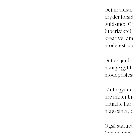
Det er sidste
pryder forsi
guldsmed Cha
(überlækre) 
kreative, am
modefest, s
Det er fjerde
mange gyldne
modeprisfest
I år begynde
fire meter b
Blanche har 
magasinet, o
Også statuet