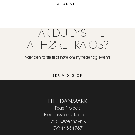
ABONNER
HAR DU LYST TIL
AT HØRE FRA OS?
Vær den første til at høre om nyheder og events
SKRIV DIG OP
ELLE DANMARK
Toast Projects
Frederiksholms Kanal 1, 1.
1220 København K
CVR 44634767