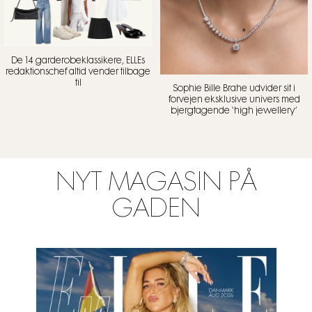
De 14 garderobeklassikere, ELLEs
redaktionschef altid vender tilbage
til
Sophie Bille Brahe udvider sit i
forvejen eksklusive univers med
bjergtagende ‘high jewellery’
NYT MAGASIN PÅ
GADEN