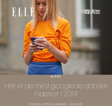
MODE
Her er de mest googlede danske
mærker i 2019
Af Nikita Hoffmann Andersen
-
26/11/2019