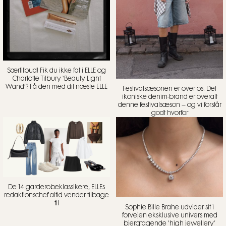
Særtilbud! Fik du ikke fat i ELLE og
Charlotte Tilbury ‘Beauty Light
Wand’? Få den med dit næste ELLE
Festivalsæsonen er over os: Det
ikoniske denim-brand er overalt
denne festivalsæson – og vi forstår
godt hvorfor
De 14 garderobeklassikere, ELLEs
redaktionschef altid vender tilbage
til
Sophie Bille Brahe udvider sit i
forvejen eksklusive univers med
bjergtagende ‘high jewellery’