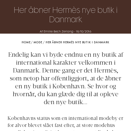
Her åbner Hermès nye butik i
Danmark
Af Emilie Bech Zerlang
-
18/10/2016
HOME
/
MODE
/
HER ÅBNER HERMÈS NYE BUTIK I DANMARK
Endelig kan vi byde endnu en ny butik af
international karakter velkommen i
Danmark. Denne gang er det Hermès,
som netop har offentliggjort, at de åbner
en ny butik i København. Se hvor og
hvornår, du kan glæde dig til at opleve
den nye butik...
Københavns status som en international modeby er
for alvor blevet slået fast efter, at store modehus