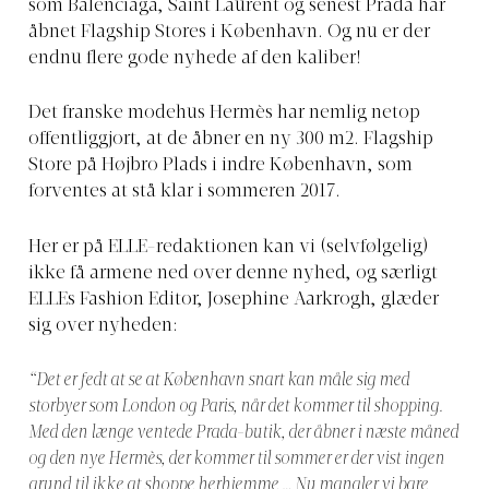
som Balenciaga, Saint Laurent og senest Prada har
åbnet Flagship Stores i København. Og nu er der
endnu flere gode nyhede af den kaliber!
Det franske modehus Hermès har nemlig netop
offentliggjort, at de åbner en ny 300 m2. Flagship
Store på Højbro Plads i indre København, som
forventes at stå klar i sommeren 2017.
Her er på ELLE-redaktionen kan vi (selvfølgelig)
ikke få armene ned over denne nyhed, og særligt
ELLEs Fashion Editor, Josephine Aarkrogh, glæder
sig over nyheden:
“Det er fedt at se at København snart kan måle sig med
storbyer som London og Paris, når det kommer til shopping.
Med den længe ventede Prada-butik, der åbner i næste måned
og den nye Hermès, der kommer til sommer er der vist ingen
grund til ikke at shoppe herhjemme … Nu mangler vi bare