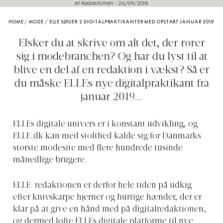
Af Redaktionen
-
26/09/2018
HOME
/
MODE
/
ELLE SØGER 2 DIGITALPRAKTIKANTER MED OPSTART JANUAR 2019
Elsker du at skrive om alt det, der rører
sig i modebranchen? Og har du lyst til at
blive en del af en redaktion i vækst? Så er
du måske ELLEs nye digitalpraktikant fra
januar 2019...
ELLEs digitale univers er i konstant udvikling, og
ELLE.dk
kan med stolthed kalde sig for Danmarks
største modesite med flere hundrede tusinde
månedlige brugere.
ELLE-redaktionen er derfor hele tiden på udkig
efter knivskarpe hjerner og hurtige hænder, der er
klar på at give en hånd med på digitalredaktionen,
og dermed løfte ELLEs digitale platforme til nye