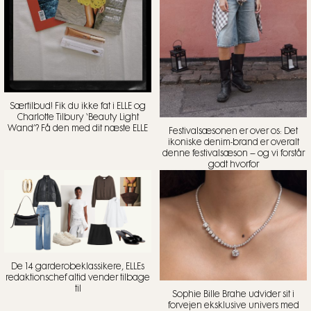
Særtilbud! Fik du ikke fat i ELLE og
Charlotte Tilbury ‘Beauty Light
Wand’? Få den med dit næste ELLE
Festivalsæsonen er over os: Det
ikoniske denim-brand er overalt
denne festivalsæson – og vi forstår
godt hvorfor
De 14 garderobeklassikere, ELLEs
redaktionschef altid vender tilbage
til
Sophie Bille Brahe udvider sit i
forvejen eksklusive univers med