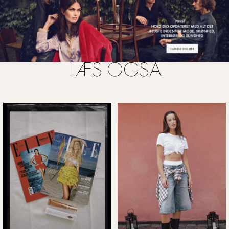
LÆS OGSÅ