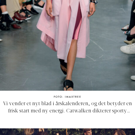
FOTO: IMAXTREE
Vi vender et nyt blad i årskalenderen, og det betyder en
frisk start med ny energi. Catwalken dikterer sporty
referencer som striber, faver og en retro-overraskelse:
mave-taskens comeback. ELLE guider til trenden 'sporty
chik' fra side 19.