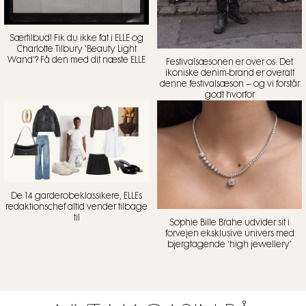
Særtilbud! Fik du ikke fat i ELLE og
Charlotte Tilbury ‘Beauty Light
Wand’? Få den med dit næste ELLE
Festivalsæsonen er over os: Det
ikoniske denim-brand er overalt
denne festivalsæson – og vi forstår
godt hvorfor
De 14 garderobeklassikere, ELLEs
redaktionschef altid vender tilbage
til
Sophie Bille Brahe udvider sit i
forvejen eksklusive univers med
bjergtagende ‘high jewellery’