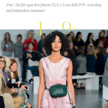
Psst… Du får også den fineste ELLE x Lovechild 1979-notesbog
med månedens nummer!
1
/
9