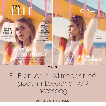
MODE
ELLE januar // Nyt magasin på
gaden + Lovechild 1979
notesbog
Af Kirstine Juhl
-
27/12/2017