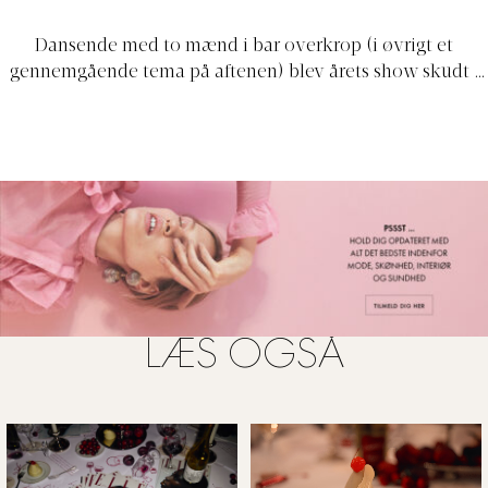
Dansende med to mænd i bar overkrop (i øvrigt et
gennemgående tema på aftenen) blev årets show skudt i
gang, da værtinden Mette Lindberg sang sin version af
Donna Summer-nummeret Love To Love You Baby.
Senere på aftenen fyrede Mette den også af med sit band
The Asteroids Galaxy Tour.
LÆS OGSÅ