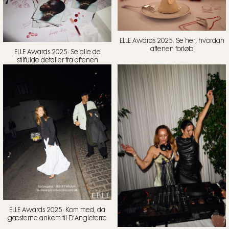
ELLE Awards 2025: Se her, hvordan
aftenen forløb
ELLE Awards 2025: Se alle de
stilfulde detaljer fra aftenen
ELLE Awards 2025: Kom med, da
gæsterne ankom til D’Angleterre