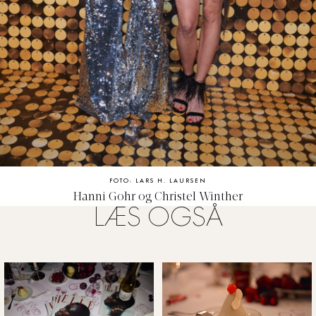
FOTO: LARS H. LAURSEN
Hanni Gohr og Christel Winther
LÆS OGSÅ