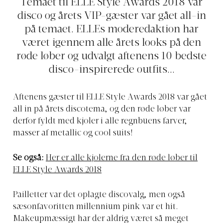
Temaet til ELLE Style Awards 2018 var
disco og årets VIP-gæster var gået all-in
på temaet. ELLEs moderedaktion har
været igennem alle årets looks på den
røde løber og udvalgt aftenens 10 bedste
disco-inspirerede outfits...
Aftenens gæster til ELLE Style Awards 2018 var gået
all in på årets discotema, og den røde løber var
derfor fyldt med kjoler i alle regnbuens farver,
masser af metallic og cool suits!
Se også:
Her er alle kjolerne fra den røde løber til
ELLE Style Awards 2018
Pailletter var det oplagte discovalg, men også
sæsonfavoritten millennium pink var et hit.
Makeupmæssigt har der aldrig været så meget