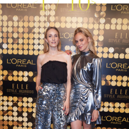
1
/
10