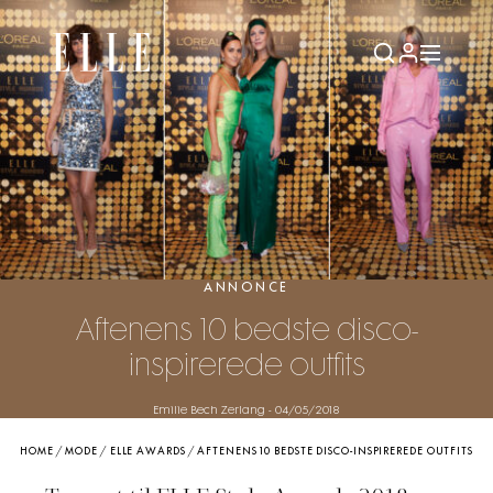
ANNONCE
Aftenens 10 bedste disco-
inspirerede outfits
Emilie Bech Zerlang
-
04/05/2018
HOME
/
MODE
/
ELLE AWARDS
/
AFTENENS 10 BEDSTE DISCO-INSPIREREDE OUTFITS