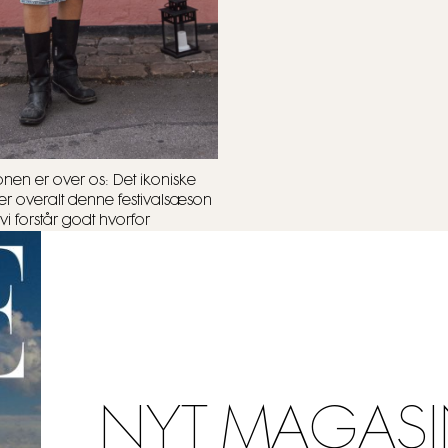
onen er over os: Det ikoniske
r overalt denne festivalsæson
vi forstår godt hvorfor
NYT MAGASI