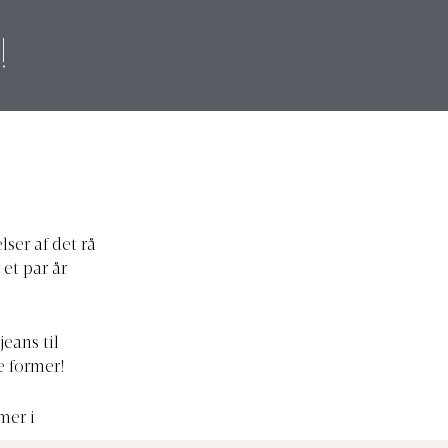
!
ser af det rå
et par år
jeans til
re former!
mer i