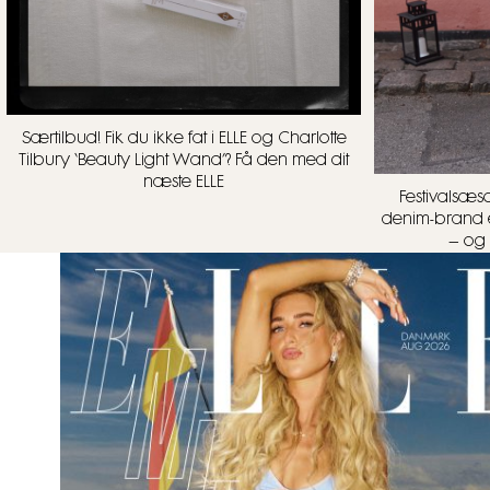
Særtilbud! Fik du ikke fat i ELLE og Charlotte
Tilbury ‘Beauty Light Wand’? Få den med dit
næste ELLE
Festivalsæs
denim-brand e
– og 