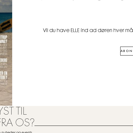
Vil du have ELLE ind ad døren hver m
ABON
ST TIL
FRA OS?
om nyheder og events