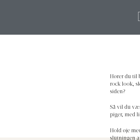
Hører du til
rock look, s
siden?
Så vil du vær
piger, med li
Hold øje m
slutningen 