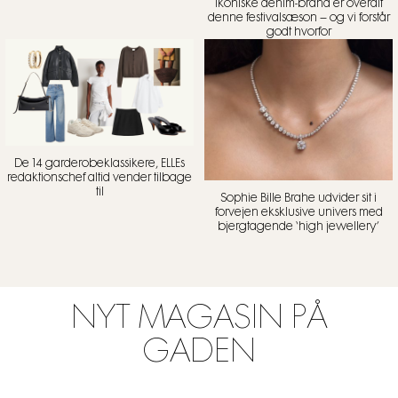
ikoniske denim-brand er overalt
denne festivalsæson – og vi forstår
godt hvorfor
De 14 garderobeklassikere, ELLEs
redaktionschef altid vender tilbage
til
Sophie Bille Brahe udvider sit i
forvejen eksklusive univers med
bjergtagende ‘high jewellery’
NYT MAGASIN PÅ
GADEN