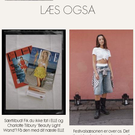
LÆS OGSÅ
Særtilbud! Fik du ikke fat i ELLE og
Charlotte Tilbury ‘Beauty Light
Wand’? Få den med dit næste ELLE
Festivalsæsonen er over os: Det