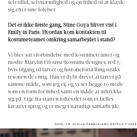
selvtillid, selvstændighed og en frihed til at klæde
sig efter sine følelser.
Det er ikke første gang, Stine Goya bliver vist i
Emily in Paris. Hvordan kom kontakten til
kostumeteamet omkring samarbejdet i stand?
Vi blev sat i forbindelse med kostumeteamet og
mødte Marylin Fitoussi (kostumedesigner, red.),
hvis tilgang til farver og historiefortælling straks
resonerede i mig. Hun er dybt drevet af farver på
samme måde, som jeg er, og vi ser begge to mode
som en form for frihed samt en måde at udtrykke
sig på. Lige fra starten føltes det som et fælles
kreativt sprog og et meget naturligt samarbejde.
FOTO: CR. GIULIA PARMIGIANI/NETFLIX © 2025