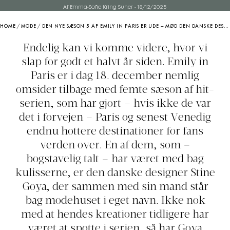
Af Emma-Sofie Kring Suner
-
18/12/2025
HOME
/
MODE
/
DEN NYE SÆSON 5 AF EMILY IN PARIS ER UDE – MØD DEN DANSKE DESIGNER, DER STÅR BAG DET VIRALE KOSTUME: “EMILY VIRKER MERE MODEN OG SELVSIKKER NU, SÅ LOOKET SKULLE VÆRE MERE SOFISTIKERET – MEN STADIG AFSPEJLE HENDES GLADE OG MODIGE KARAKTER”
Endelig kan vi komme videre, hvor vi
slap for godt et halvt år siden. Emily in
Paris er i dag 18. december nemlig
omsider tilbage med femte sæson af hit-
serien, som har gjort – hvis ikke de var
det i forvejen – Paris og senest Venedig
endnu hottere destinationer for fans
verden over. En af dem, som –
bogstavelig talt – har været med bag
kulisserne, er den danske designer Stine
Goya, der sammen med sin mand står
bag modehuset i eget navn. Ikke nok
med at hendes kreationer tidligere har
været at spotte i serien, så har Goya