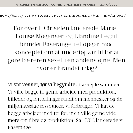
Af Josephine Aarkrogh og Nikita Hoffmann Andersen
-
20/10/2023
HOME
/
MODE
/
DE STARTEDE MED UNDERTØJ, DER GJORDE OP MED ‘THE MALE GAZE’: HER ER BASERANGE I DAG
For over 10 år siden lancerede Marie-
Louise Mogensen og Blandine Legait
brandet Baserange i et opgør mod
konceptet om at undertøj var til for at
gøre bæreren sexet i en andens øjne. Men
hvor er brandet i dag?
Vi var venner, før vi begyndte
at arbejde sammen.
Vi ville begge to gerne arbejde med produktion,
billeder og fortællinger rundt om mennesker og de
miljømæssige ressourcer, vi forbruger. Vi havde
begge arbejdet med tøj før, men ville gerne vide
mere om fibre og produktion. Så i 2012 lancerede vi
Baserange.