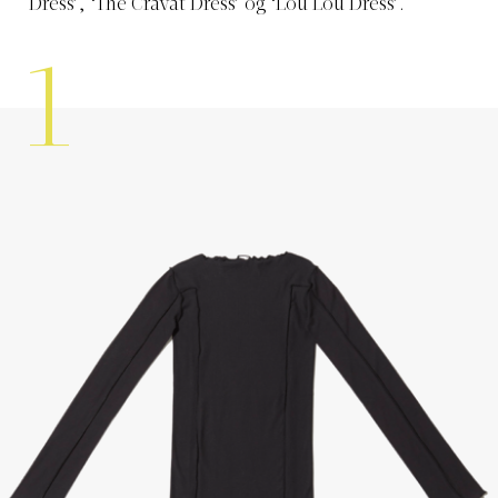
Dress’, ‘The Cravat Dress’ og ‘Lou Lou Dress’.
1