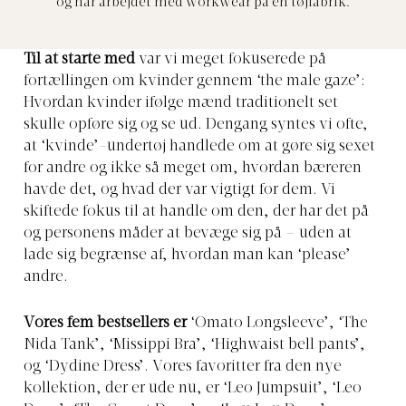
og har arbejdet med workwear på en tøjfabrik.
Til at starte med
var vi meget fokuserede på
fortællingen om kvinder gennem ‘the male gaze’:
Hvordan kvinder ifølge mænd traditionelt set
skulle opføre sig og se ud. Dengang syntes vi ofte,
at ‘kvinde’-undertøj handlede om at gøre sig sexet
for andre og ikke så meget om, hvordan bæreren
havde det, og hvad der var vigtigt for dem. Vi
skiftede fokus til at handle om den, der har det på
og personens måder at bevæge sig på – uden at
lade sig begrænse af, hvordan man kan ‘please’
andre.
Vores fem bestsellers er
‘Omato Longsleeve’, ‘The
Nida Tank’, ‘Missippi Bra’, ‘Highwaist bell pants’,
og ‘Dydine Dress’. Vores favoritter fra den nye
kollektion, der er ude nu, er ‘Leo Jumpsuit’, ‘Leo