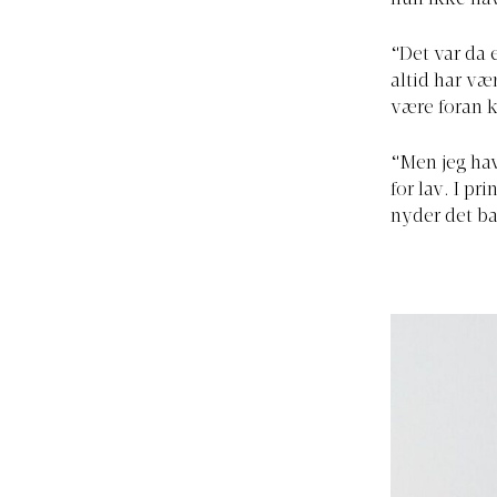
“Det var da
altid har væ
være foran k
“Men jeg hav
for lav. I pr
nyder det ba