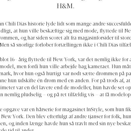
H&M.
an Chili Dias historie lyde lidt som mange andre succesfuld
idligt, at hun ville beskæftige sig med mode, flyttede til N
drømmen, og har siden scoret alt fra magasinforsider til st
en så snorlige forløber fortællingen ikke i Chili Dias tilfæ
lot 16- årig flyttede til New York, var det nemlig ikke for 
model, men fordi hun ville arbejde bag kameraet. Hun må
mark, hvor hun også hurtigt var nødt sætte drømmen på pau
ne hun udskifte én drøm med en anden. For på trods af, a
timeter var en del lavere end de modeller, hun havde set op 
 nemlig pludselig – og på ret tilfældig vis – at få modelo
e opgave var en hårserie for magasinet InStyle, som hun fik 
 New York. Den blev efterfulgt af andre tjanser for folk, hu
, og inden længe havde hun så travlt med sin nye beskæft
de tid til andet.