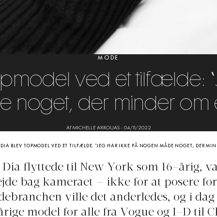
MODE
topmodel ved et tilfælde: 
 noget, der minder om 
Af MICHELLE ARROUAS
-
04/11/2022
 DIA BLEV TOPMODEL VED ET TILFÆLDE: “JEG HAR IKKE PÅ NOGEN MÅDE NOGET, DER M
 Dia flyttede til New York som 16-årig, va
ejde bag kameraet – ikke for at posere for
branchen ville det anderledes, og i dag
rige model for alle fra Vogue og I-D til 