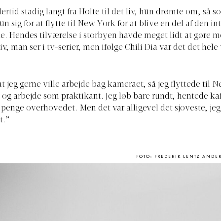
ertid stadig langt fra Holte til det liv, hun drømte om, så s
n sig for at flytte til New York for at blive en del af den i
 Hendes tilværelse i storbyen havde meget lidt at gøre m
v, man ser i tv-serier, men ifølge Chili Dia var det det hel
at jeg gerne ville arbejde bag kameraet, så jeg flyttede til 
ng og arbejde som praktikant. Jeg løb bare rundt, hentede kaf
penge overhovedet. Men det var alligevel det sjoveste, je
t.”
FOTO: FREDERIK LENTZ ANDE