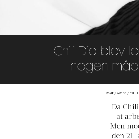
Chili Dia blev 
nogen måde
HOME
/
MODE
/
CHILI
Da Chili
at arb
Men mode
den 21-å