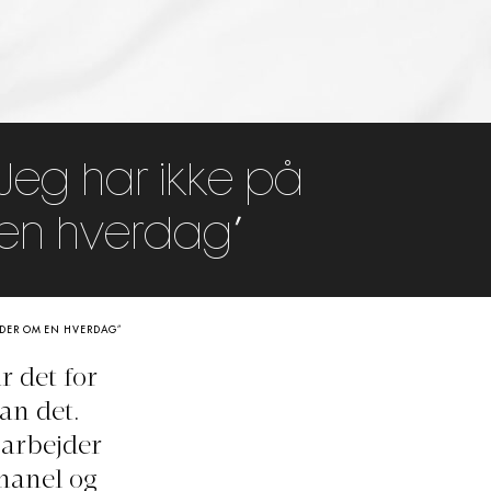
“Jeg har ikke på
en hverdag”
INDER OM EN HVERDAG”
r det for
an det.
 arbejder
Chanel og