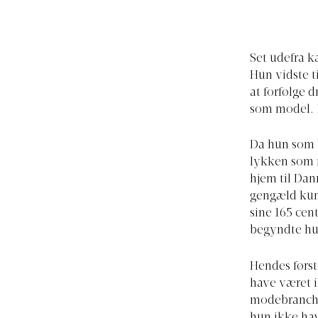
Set udefra k
Hun vidste t
at forfølge 
som model. M
Da hun som b
lykken som 
hjem til Dan
gengæld kun
sine 165 cen
begyndte hun
Hendes først
have været i
modebranchen
hun ikke hav