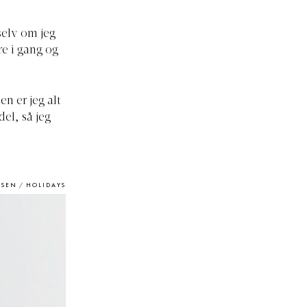
selv om jeg
re i gang og
n er jeg alt
del, så jeg
RSEN / HOLIDAYS