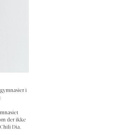
e gymnasier i
:
gymnasiet
kom der ikke
Chili Dia.