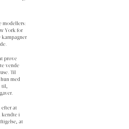
e modellers:
ew York for
ore kampagner
lde.
at prøve
tte vende
se. Til
t hun med
til,
pgaver.
efter at
n kendte i
igelse, at