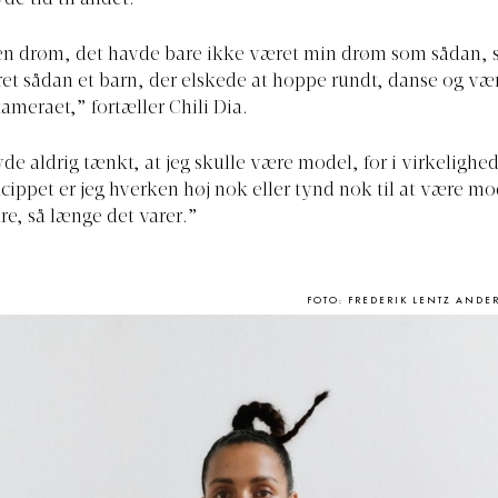
 en drøm, det havde bare ikke været min drøm som sådan, 
ret sådan et barn, der elskede at hoppe rundt, danse og væ
ameraet,” fortæller Chili Dia.
de aldrig tænkt, at jeg skulle være model, for i virkelighede
incippet er jeg hverken høj nok eller tynd nok til at være mo
re, så længe det varer.”
FOTO: FREDERIK LENTZ ANDE