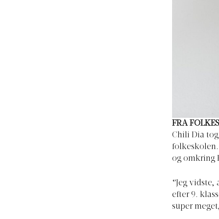
FRA FOLKE
Chili Dia to
folkeskolen. 
og omkring 
“Jeg vidste, 
efter 9. klas
super meget,