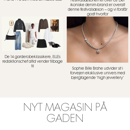
Festivalsæsonen er over os: Det
ikoniske denim-brand er overalt
denne festivalsæson – og vi forstår
godt hvorfor
De 14 garderobeklassikere, ELLEs
redaktionschef altid vender tilbage
til
Sophie Bille Brahe udvider sit i
forvejen eksklusive univers med
bjergtagende ‘high jewellery’
NYT MAGASIN PÅ
GADEN