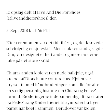
Et opslag delt af
Live And Die For Shoes
(@liveanddieforshoes) den
3. Sep, 2018 kl. 1.56 PDT
Efter ceremonien var det tid til fest, og det krævede
selvfølgelig et kjoleskift. Mens nakken stadig sagde
Dior, var designet et helt andet og mere moderne
take på det store skrud.
Chiaras anden kjole var en nude balkjole, også
kreeret af Diors haute couture hus. Kjolen var
drysset til med håndbroderinger, som alle fortalte
en særlig personlig historie om Chiara og Fedez’
forhold. Broderingerne indebar nemlig alt fra citater
fra Fedez’ sang under frieriet til symboler fra byer
parret har boet i sammen. Derudover var kjolen