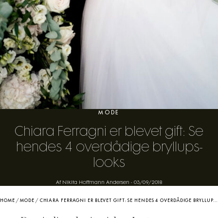
MODE
Chiara Ferragni er blevet gift: Se
hendes 4 overdådige bryllups-
looks
Af Nikita Hoffmann Andersen
-
03/09/2018
HOME
/
MODE
/
CHIARA FERRAGNI ER BLEVET GIFT: SE HENDES 4 OVERDÅDIGE BRYLLUPS-LOOKS