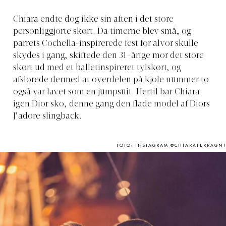
Chiara endte dog ikke sin aften i det store
personliggjorte skørt. Da timerne blev små, og
parrets Cochella-inspirerede fest for alvor skulle
skydes i gang, skiftede den 31-årige mor det store
skørt ud med et balletinspireret tylskørt, og
afslørede dermed at overdelen på kjole nummer to
også var lavet som en jumpsuit. Hertil bar Chiara
igen Dior sko, denne gang den flade model af Diors
J’adore slingback.
FOTO: INSTAGRAM @CHIARAFERRAGNI