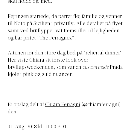
skal holde øje med.
Fejringen startede, da parret fløj familie og venner
til Noto på Sicilien i privatfly. Alle detaljer på flyet
samt ved brullyppet vat fremstillet til lejligheden
og bar pritet “The Ferragnez”.
Aftenen før den store dag bød på ’rehersal dinner’.
Her viste Chiara sit første look over
bryllupsweekenden, som var en
custom made
Prada
kjole i pink og guld nuancer.
Et opslag delt af
Chiara Ferragni
(@chiaraferragni)
den
31. Aug, 2018 kl. 11.00 PDT