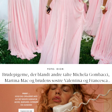
FOTO: DIOR.
Brudepigerne, der blandt andre talte Michela Gombacci,
Martina Mac og brudens søstre Valentina og Francesca
Ferragni, var klædt i pink af Alberta Ferretti. Brudeparrets
hund Matilda, indgik desuden i 'the bridal party'.