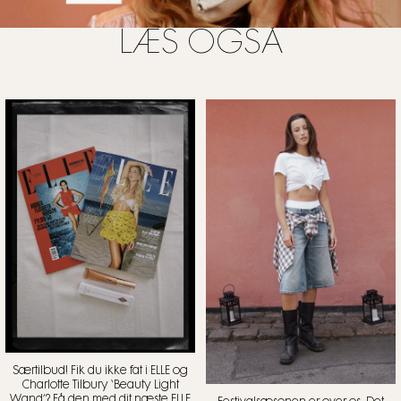
LÆS OGSÅ
Særtilbud! Fik du ikke fat i ELLE og
Charlotte Tilbury ‘Beauty Light
Wand’? Få den med dit næste ELLE