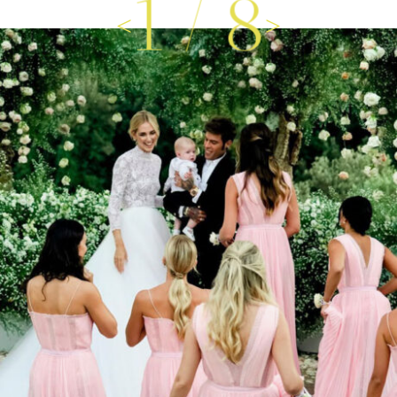
1
/
8