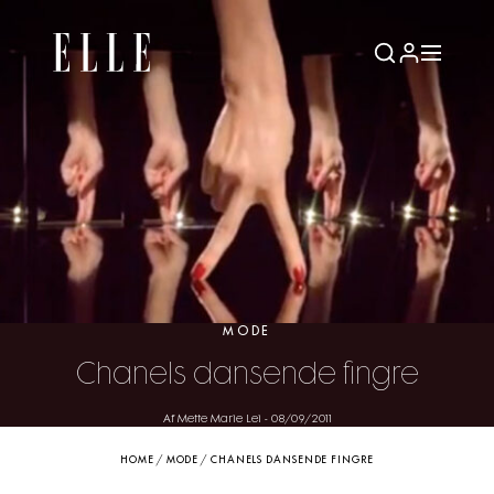
MODE
Chanels dansende fingre
Af Mette Marie Lei
-
08/09/2011
HOME
/
MODE
/
CHANELS DANSENDE FINGRE