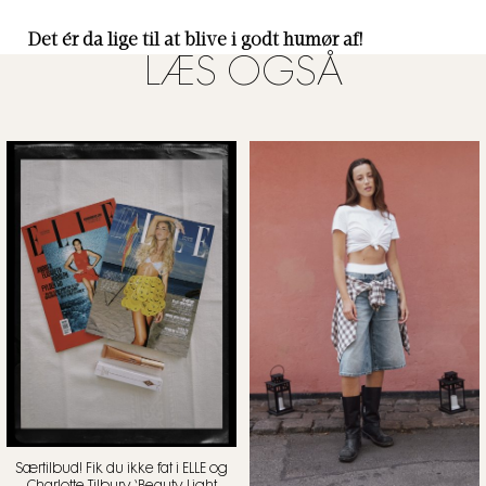
Det ér da lige til at blive i godt humør af!
LÆS OGSÅ
Særtilbud! Fik du ikke fat i ELLE og