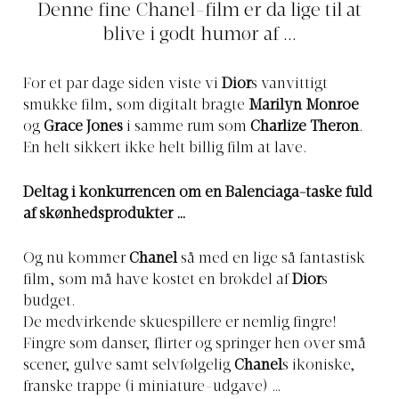
Denne fine Chanel-film er da lige til at
blive i godt humør af ...
For et par dage siden viste vi
Dior
s
vanvittigt
smukke film
, som digitalt bragte
Marilyn Monroe
og
Grace Jones
i samme rum som
Charlize Theron
.
En helt sikkert ikke helt billig film at lave.
Deltag i konkurrencen om en Balenciaga-taske fuld
af skønhedsprodukter …
Og nu kommer
Chanel
så med en lige så fantastisk
film, som må have kostet en brøkdel af
Dior
s
budget.
De medvirkende skuespillere er nemlig fingre!
Fingre som danser, flirter og springer hen over små
scener, gulve samt selvfølgelig
Chanel
s ikoniske,
franske trappe (i miniature-udgave) …