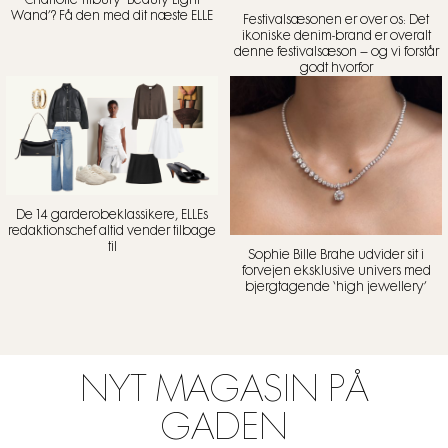
Charlotte Tilbury ‘Beauty Light
Wand’? Få den med dit næste ELLE
Festivalsæsonen er over os: Det
ikoniske denim-brand er overalt
denne festivalsæson – og vi forstår
godt hvorfor
De 14 garderobeklassikere, ELLEs
redaktionschef altid vender tilbage
til
Sophie Bille Brahe udvider sit i
forvejen eksklusive univers med
bjergtagende ‘high jewellery’
NYT MAGASIN PÅ
GADEN