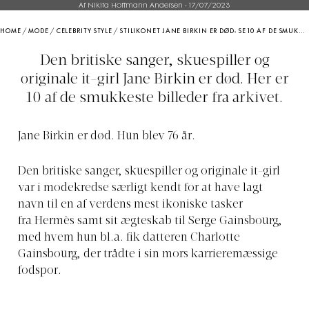
Af Nikita Hoffmann Andersen
-
17/07/2023
HOME
/
MODE
/
CELEBRITY STYLE
/
STILIKONET JANE BIRKIN ER DØD: SE 10 AF DE SMUKKESTE BILLEDER
Den britiske sanger, skuespiller og
originale it-girl Jane Birkin er død. Her er
10 af de smukkeste billeder fra arkivet.
Jane Birkin er død. Hun blev 76 år.
Den britiske sanger, skuespiller og originale it-girl
var i modekredse særligt kendt for at have lagt
navn til en af verdens mest ikoniske tasker
fra Hermès samt sit ægteskab til Serge Gainsbourg,
med hvem hun bl.a. fik datteren Charlotte
Gainsbourg, der trådte i sin mors karrieremæssige
fodspor.