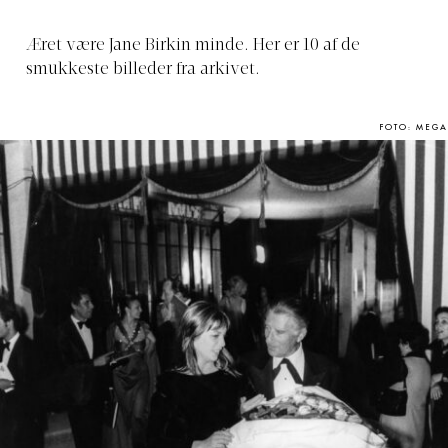
Æret være Jane Birkin minde. Her er 10 af de
smukkeste billeder fra arkivet.
FOTO: MEGA