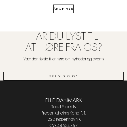
ABONNER
HAR DU LYST TIL
AT HØRE FRA OS?
Vær den første til at høre om nyheder og events
SKRIV DIG OP
ELLE DANMARK
Toast Projects
Frederiksholms Kanal 1, 1.
1220 København K
CVR 44634767