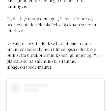
have glimmer nok? Man går dobbelt-op,
naturligvis.
Og det lige netop den logik, Selena Gomez og
bedsteveninden Nicola Peltz-Beckham synes at
efterleve.
De valgte i hvert fald ikke blot at fejre nytår i
hinandens selskab, men tilmed også i identiske
outfits; fra ultrakorte minikjoler i glimmer og PVC-
plateausko fra Valentino til stramme,
tilbageskrabede frisurer.