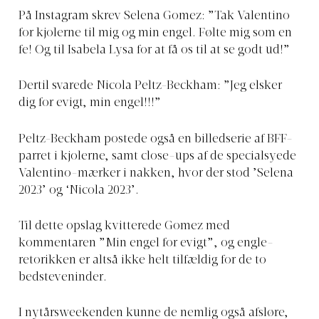
På Instagram skrev Selena Gomez: ”Tak Valentino
for kjolerne til mig og min engel. Følte mig som en
fe! Og til Isabela Lysa for at få os til at se godt ud!”
Dertil svarede Nicola Peltz-Beckham: ”Jeg elsker
dig for evigt, min engel!!!”
Peltz-Beckham postede også en billedserie af BFF-
parret i kjolerne, samt close-ups af de specialsyede
Valentino-mærker i nakken, hvor der stod ’Selena
2023’ og ‘Nicola 2023’.
Til dette opslag kvitterede Gomez med
kommentaren ”Min engel for evigt”, og engle-
retorikken er altså ikke helt tilfældig for de to
bedsteveninder.
I nytårsweekenden kunne de nemlig også afsløre,