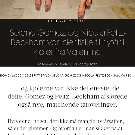
CELEBRITY STYLE
Selena Gomez og Nicola Peltz-
Beckham var identiske til nytår i
kjoler fra Valentino
Af Rose Maria Boelsmand
-
03/01/2023
HOME
/
MODE
/
CELEBRITY STYLE
/
SELENA GOMEZ OG NICOLA PELTZ-BECKHAM VAR IDENTISKE TIL NYTÅR I KJOLER FRA VALENTINO
… og kjolerne var ikke det eneste, de
delte. Gomez og Peltz-Beckham afslørede
også nye, matchende tatoveringer.
Hvis der er noget, der ikke må mangle nytårsaften,
så er det glimmer. Og hvordan er man sikker på at