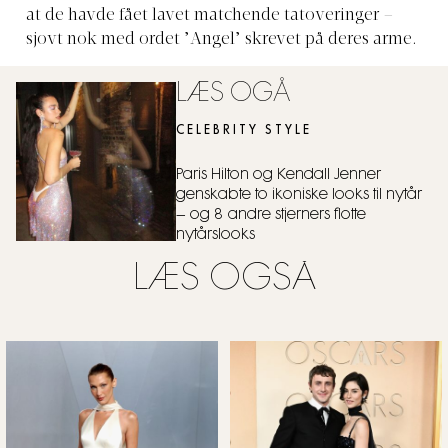
at de havde fået lavet matchende tatoveringer –
sjovt nok med ordet ’Angel’ skrevet på deres arme.
LÆS OGÅ
CELEBRITY STYLE
Paris Hilton og Kendall Jenner
genskabte to ikoniske looks til nytår
– og 8 andre stjerners flotte
nytårslooks
LÆS OGSÅ