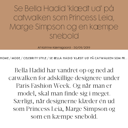
Se Bella Hadid ‘klædt ud’ på
catwalken som Princess Leia,
Marge Simpson og en kæmpe
snebold
Af Katrine Kæmsgaard
-
30/09/2019
HOME
/
MODE
/
CELEBRITY STYLE
/
SE BELLA HADID ‘KLÆDT UD’ PÅ CATWALKEN SOM PRINCESS LEIA, MARGE SIMPSON OG EN KÆMPE SNEBOLD
Bella Hadid har vandret op og ned ad
catwalken for adskillige designere under
Paris Fashion Week. Og når man er
model, skal man finde sig i meget.
Særligt, når designerne klæder én ud
som Princess Leia, Marge Simpson og
som en kæmpe snebold.