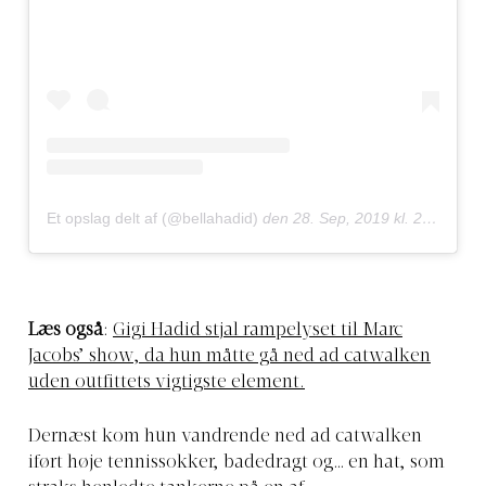
Et opslag delt af (@bellahadid)
den
28. Sep, 2019 kl. 2.22 PDT
Læs også
:
Gigi Hadid stjal rampelyset til Marc
Jacobs’ show, da hun måtte gå ned ad catwalken
uden outfittets vigtigste element.
Dernæst kom hun vandrende ned ad catwalken
iført høje tennissokker, badedragt og… en hat, som