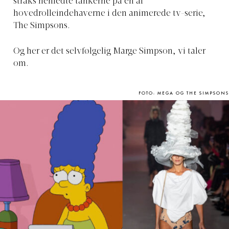
straks henledte tankerne på en af
hovedrolleindehaverne i den animerede tv-serie,
The Simpsons.
Og her er det selvfølgelig Marge Simpson, vi taler
om.
FOTO: MEGA OG THE SIMPSONS