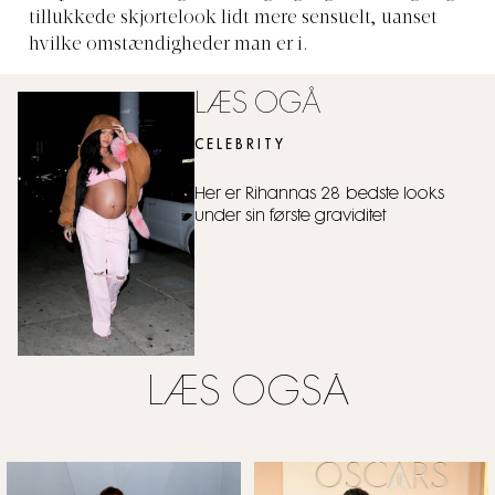
tillukkede skjortelook lidt mere sensuelt, uanset
hvilke omstændigheder man er i.
LÆS OGÅ
CELEBRITY
Her er Rihannas 28 bedste looks
under sin første graviditet
LÆS OGSÅ