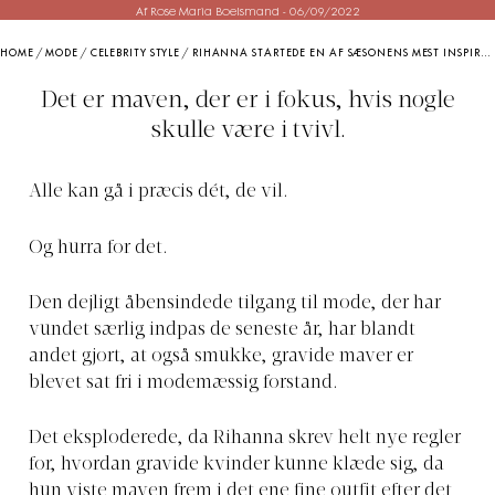
Af Rose Maria Boelsmand
-
06/09/2022
HOME
/
MODE
/
CELEBRITY STYLE
/
RIHANNA STARTEDE EN AF SÆSONENS MEST INSPIRERENDE TRENDS – OG NU FØLGER ZENDAYA EFTER
Det er maven, der er i fokus, hvis nogle
skulle være i tvivl.
Alle kan gå i præcis dét, de vil.
Og hurra for det.
Den dejligt åbensindede tilgang til mode, der har
vundet særlig indpas de seneste år, har blandt
andet gjort, at også smukke, gravide maver er
blevet sat fri i modemæssig forstand.
Det eksploderede, da Rihanna skrev helt nye regler
for, hvordan gravide kvinder kunne klæde sig, da
hun viste maven frem i det ene fine outfit efter det