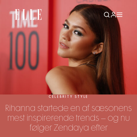
CELEBRITY STYLE
Rihanna startede en af sæsonens
mest inspirerende trends – og nu
følger Zendaya efter