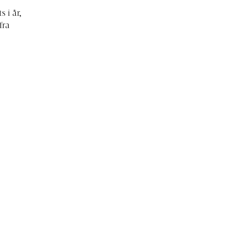
 i år,
fra