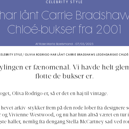
CELEBRITY STYLE
 har lånt Carrie Bradsha
Chloé-bukser fra 2001
Af Rose Maria Boelsmand
-
07/03/2023
CELEBRITY STYLE
/
OLIVIA RODRIGO HAR LÅNT CARRIE BRADSHAWS LEGENDARISKE CHLOÉ-
stylingen er fænomenal. Vi havde helt gle
flotte de bukser er.
oget, Oliva Rodrigo er, så er det en haj til vintage.
 hevet arkiv-stykker frem på den røde løber fra designere 
r og Vivienne Westwood, og nu har hun altså været en tur 
ste haller, nemlig fra dengang Stella McCartney sad ved ror