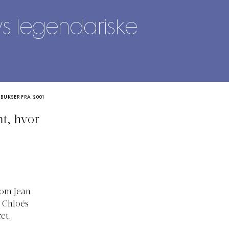
ws legendariske
BUKSER FRA 2001
mt, hvor
som Jean
i Chloés
et.