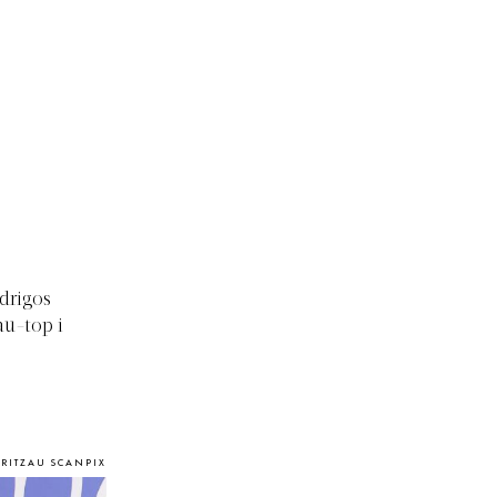
odrigos
au-top i
/RITZAU SCANPIX