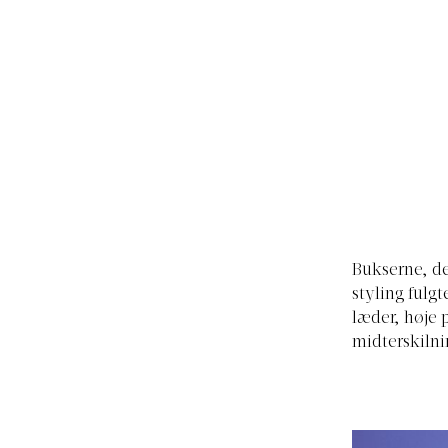
Bukserne, der
styling fulg
læder, høje 
midterskilni