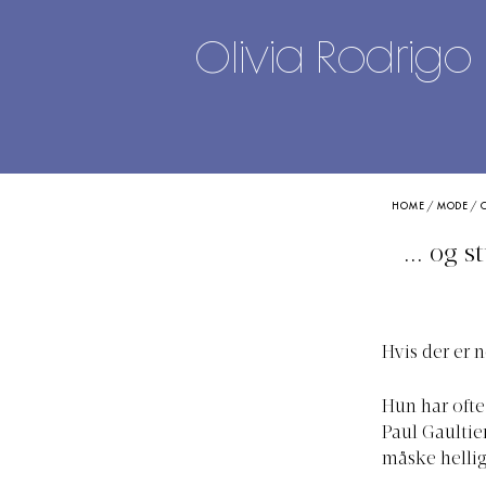
Olivia Rodrigo
HOME
/
MODE
/
... og 
Hvis der er n
Hun har ofte
Paul Gaultie
måske hellig