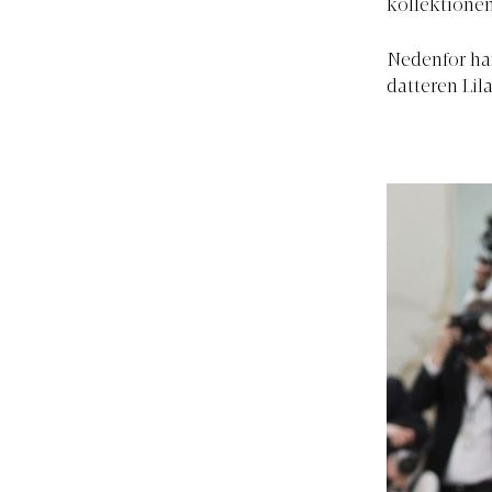
kollektionen
Nedenfor har
datteren Lil