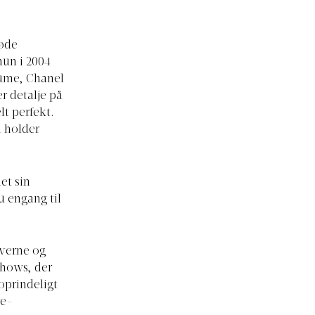
røde
hun i 2004
fume, Chanel
r detalje på
lt perfekt.
n holder
et sin
u engang til
iverne og
shows, der
oprindeligt
re-