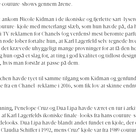
e couture-shows gennem årene.
 ankom Nicole Kidman i de ikoniske og fjerlette sart-lyse
couture-kjole med meterlangt slæb, som hun havde på, da 
i TV reklamen for Chanels (og verdens) mest berømte par
n røde løber fortalte hun, at Karl Lagerfeld selv tegnede hve
t det krævede uhyggeligt mange prøvninger for at få den he
 hun også et slag for, at ting i god kvalitet og tidløst desig
, hvis man forstår at passe på dem.
dchen havde tyet til samme tilgang som Kidman og genfund
e fra en Chanel-reklame i 2016, som fik lov at skinne endn
nning, Penelope Cruz og Dua Lipa havde været en tur i ark
 af Karl Lagerfelds ikoniske finale-looks fra hans couture-
udelooks. Dua Lipa havde blandt andet fundet en kjole, der 
 Claudia Schiffer i 1992, mens Cruz’ kjole var fra 1989 coutu