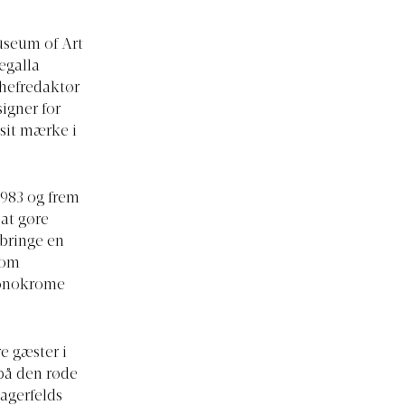
useum of Art
egalla
hefredaktør
igner for
sit mærke i
1983 og frem
 at gøre
bringe en
som
monokrome
e gæster i
på den røde
Lagerfelds