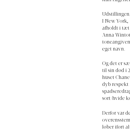
Udstillingen
I New York,
afholdt i t
Anna Wintour
toneangiven
eget navn.
Og det er sæ
til sin død i
huset Chanel
dyb respekt 
spadseredra
sort/hvide k
Derfor var d
overensstem
løber iført 