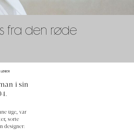
ks fra den røde
 LØBER
man i sin
04.
nne uge, var
er, sorte
n designer: