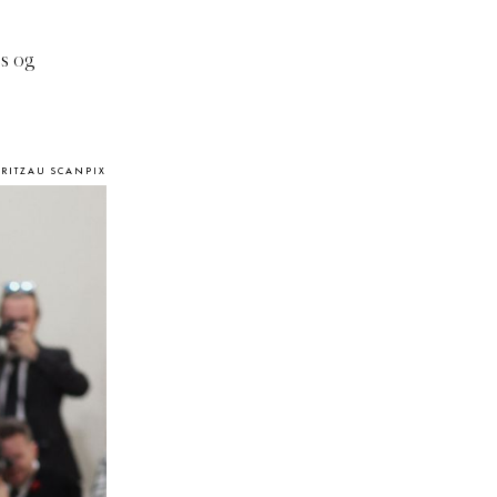
ss og
/RITZAU SCANPIX