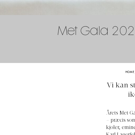
Met Gala 2023:
HOME
Vi kan s
ik
Årets Met Ga
– præcis som
kjoler, emi
Karl Lagerfe