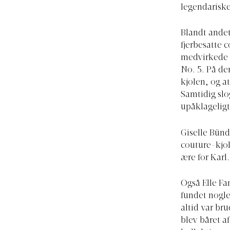
legendarisk
Blandt andet
fjerbesatte 
medvirkede 
No. 5. På de
kjolen, og a
Samtidig slog
upåklageligt
Giselle Bün
couture-kjol
ære for Karl.
Også Elle Fa
fundet nogle
altid var br
blev båret af