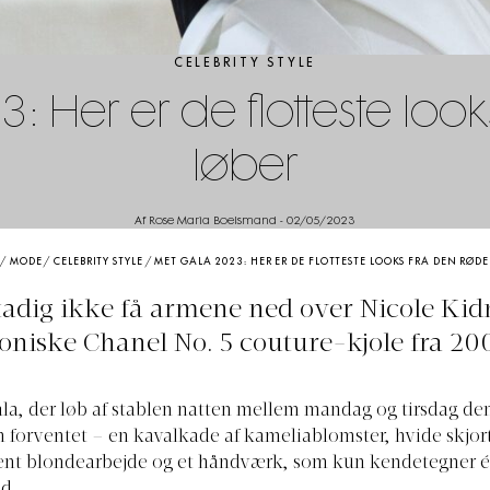
CELEBRITY STYLE
 Her er de flotteste loo
løber
Af Rose Maria Boelsmand
-
02/05/2023
/
MODE
/
CELEBRITY STYLE
/
MET GALA 2023: HER ER DE FLOTTESTE LOOKS FRA DEN RØDE
tadig ikke få armene ned over Nicole Kid
oniske Chanel No. 5 couture-kjole fra 20
la, der løb af stablen natten mellem mandag og tirsdag de
 forventet – en kavalkade af kameliablomster, hvide skjort
nent blondearbejde og et håndværk, som kun kendetegner é
ld.