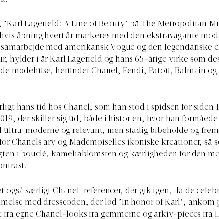
, ’Karl Lagerfeld: A Line of Beauty’ på The Metropolitan M
 hvis åbning hvert år markeres med den ekstravagante mod
æt samarbejde med amerikansk Vogue og den legendariske c
, hylder i år Karl Lagerfeld og hans 65-årige virke som des
de modehuse, herunder Chanel, Fendi, Patou, Balmain og 
rligt hans tid hos Chanel, som han stod i spidsen for siden 
 2019, der skiller sig ud; både i historien, hvor han formåede
 ultra-moderne og relevant, men stadig bibeholde og frem
for Chanels arv og Mademoiselles ikoniske kreationer, så 
gten i bouclé, kameliablomsten og kærligheden for den 
ontrast.
et også særligt Chanel-referencer, der gik igen, da de celebr
melse med dresscoden, der lød ’In honor of Karl’, ankom 
alt fra egne Chanel-looks fra gemmerne og arkiv-pieces fra 