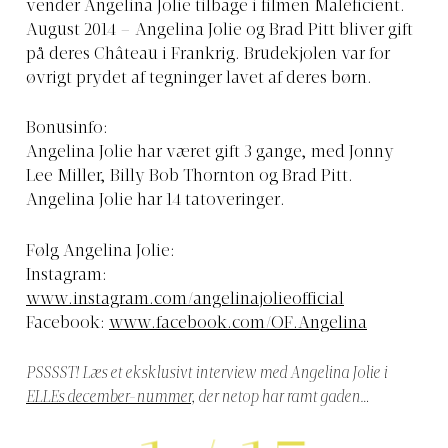
vender Angelina Jolie tilbage i filmen Maleficient.
August 2014 – Angelina Jolie og Brad Pitt bliver gift
på deres Château i Frankrig. Brudekjolen var for
øvrigt prydet af tegninger lavet af deres børn.
Bonusinfo:
Angelina Jolie har været gift 3 gange, med Jonny
Lee Miller, Billy Bob Thornton og Brad Pitt.
Angelina Jolie har 14 tatoveringer.
Følg Angelina Jolie:
Instagram:
www.instagram.com/angelinajolieofficial
Facebook:
www.facebook.com/OF.Angelina
PSSSST! Læs et eksklusivt interview med Angelina Jolie i
ELLEs december-nummer
, der netop har ramt gaden…