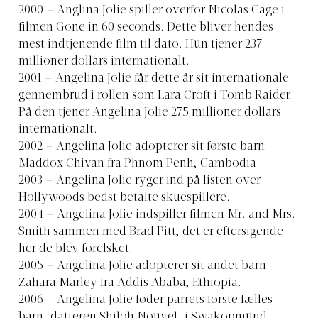
2000 – Anglina Jolie spiller overfor Nicolas Cage i
filmen Gone in 60 seconds. Dette bliver hendes
mest indtjenende film til dato. Hun tjener 237
millioner dollars internationalt.
2001 – Angelina Jolie får dette år sit internationale
gennembrud i rollen som Lara Croft i Tomb Raider.
På den tjener Angelina Jolie 275 millioner dollars
internationalt.
2002 – Angelina Jolie adopterer sit første barn
Maddox Chivan fra Phnom Penh, Cambodia.
2003 – Angelina Jolie ryger ind på listen over
Hollywoods bedst betalte skuespillere.
2004 – Angelina Jolie indspiller filmen Mr. and Mrs.
Smith sammen med Brad Pitt, det er eftersigende
her de blev forelsket.
2005 – Angelina Jolie adopterer sit andet barn
Zahara Marley fra Addis Ababa, Ethiopia.
2006 – Angelina Jolie føder parrets første fælles
barn, datteren Shiloh Nouvel, i Swakopmund,