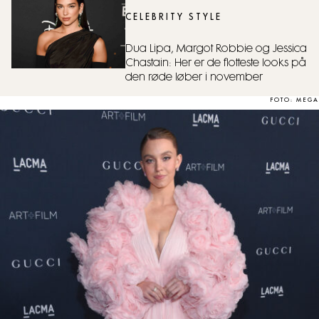
CELEBRITY STYLE
Dua Lipa, Margot Robbie og Jessica
Chastain: Her er de flotteste looks på
den røde løber i november
FOTO: MEGA