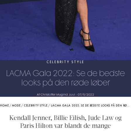
CELEBRITY STYLE
LACMA Gala 2022: Se de bedste
looks på den røde løber
Af Christoffer Mygind Juul
-
07/11/2022
HOME
/
MODE
/
CELEBRITY STYLE
/
LACMA GALA 2022: SE DE BEDSTE LOOKS PÅ DEN RØDE LØBER
Kendall Jenner, Billie Eilish, Jude Law og
Paris Hilton var blandt de mange