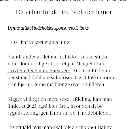
HOME
/
MODE
/
CELEBRITY STYLE
/
HAILEY BIEBER HAR TALT: HER ER DEN PERFEKTE UDSKÆRING PÅ DIN NYTÅRSKJOLE
Og vi har fundet tre bud, der ligner.
Denne artikel indeholder sponsorerede links.
I 2023 har vi lært mange ting.
Blandt andet at det mest chikke, vi kan stikke
vores fødder i lige nu, er et par Margiela
Tabi
støvler eller Sambi Sneakers
. At outfit fuldendes
bedst med delikate silkeroser. Og at tasker formet
som hjerter gerne må hænge over skulderen.
Kigger vi dog i en mere sexet afdeling, kan man
finde, at 2023 også blev året, hvor den dybe
rygudskæring igen fandt sin vej i modebilledet.
I hvert fald hvis man skal følge stilikonet Hailey