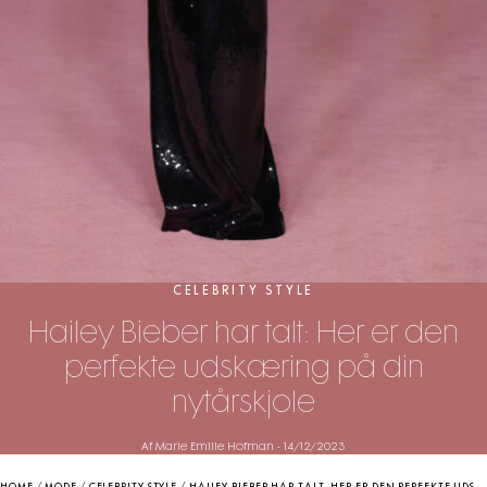
CELEBRITY STYLE
Hailey Bieber har talt: Her er den
perfekte udskæring på din
nytårskjole
Af Marie Emilie Hofman
-
14/12/2023