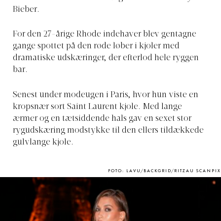
Bieber.
For den 27-årige Rhode indehaver blev gentagne
gange spottet på den røde løber i kjoler med
dramatiske udskæringer, der efterlod hele ryggen
bar.
Senest under modeugen i Paris, hvor hun viste en
kropsnær sort Saint Laurent kjole. Med lange
ærmer og en tætsiddende hals gav en sexet stor
rygudskæring modstykke til den ellers tildækkede
gulvlange kjole.
FOTO: LAVU/BACKGRID/RITZAU SCANPIX