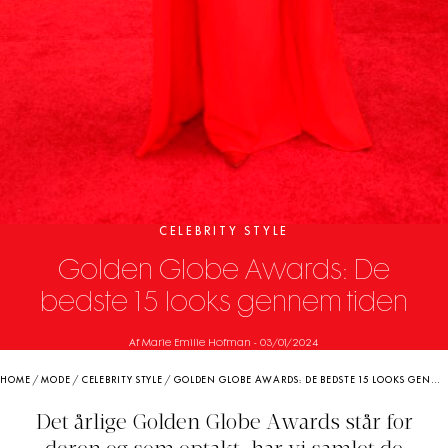
CELEBRITY STYLE
Golden Globe Awards: De
bedste 15 looks gennem tiden
Af Marie Emilie Hofman
-
03/01/2024
HOME
/
MODE
/
CELEBRITY STYLE
/
GOLDEN GLOBE AWARDS: DE BEDSTE 15 LOOKS GENNEM TIDEN
Det årlige Golden Globe Awards står for