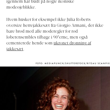
igennem har budt på nogle ikoniske
modeøjeblikke.
Hvem husker for eksempel ikke Julia Roberts
oversize herrejakkesæt fra Giorgio Armani, der ikke
bare brød med alle moderegler for rød
løberensembles tilbage i 90’erne, men også
cementerede hende som
ukronet dronning af
jakkesæt
.
FOTO: MEDIAPUNCH/SHUTTERSTOCK/RITZAU SCANPIX