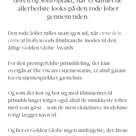
døren og som optakt, har vi samlet de
allerbedste looks på den røde løber
gennem tiden.
Den røde løber rulles snart igen ud, når
creme de la
creme
af Hollywoods filmbranche mødes til den
årlige Golden Globe Awards.
For den prestigefyldte prisuddeling, der kun
overgås af The Oscars i stjernestatus, er altid garant
for en stjernespækket gæsteliste.
Og som det hør og bør sig med filmstjerner til
prisuddelinger følger også altid de smukkeste rober
med som gæst – som de mest eksklusive modehuse
ivrigt lægger navn til.
Og her er Golden Globe ingen undtagelse, der årene