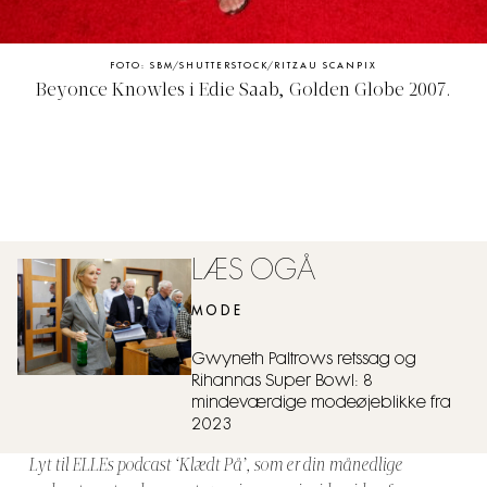
FOTO: SBM/SHUTTERSTOCK/RITZAU SCANPIX
Beyonce Knowles i Edie Saab, Golden Globe 2007.
LÆS OGÅ
MODE
Gwyneth Paltrows retssag og
Rihannas Super Bowl: 8
mindeværdige modeøjeblikke fra
2023
Lyt til ELLEs podcast ‘Klædt På’, som er din månedlige