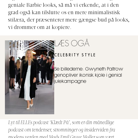
geniale Barbie looks, så må vi erkende, at i den
grad også kan tilslutte os en mere minimalistisk
stilæra, der præsenterer mere gængse bud på looks,
vi drømmer om at kopiere.
LÆS OGÅ
CELEBRITY STYLE
Se billederne: Gwyneth Paltrow
genopliver ikonisk kjole i genial
julekampagne
Lyt til ELLEs podcast ‘Klædt På’, som er din månedlige
podcast om tendenser, strømninger og insiderviden fra
modens verden med Mads Emil Grove Møller som vært.