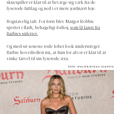
skuespiller er klar til at bevæge sig væk fra de
lyserøde luftlag og ned i et mere jordnært leje.
Bogstavelig talt. For først blev Margot Robbie
spottet i fladt, behageligt fodtøj,
som lå langt fra
Barbies stiletter.
Og med sit seneste røde løber look understreger
Barbie hovedrollen nu, at hun for alvor er klar til at
vinke farvel til sin lyserøde æra.
FOTO: WALTER/RITZAU SCANPIX