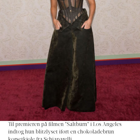
Til premieren på filmen ’Saltburn’ i Los Angeles
indtog hun blitzlyset iført en chokoladebrun
korsetkjole fra Schiaparelli.