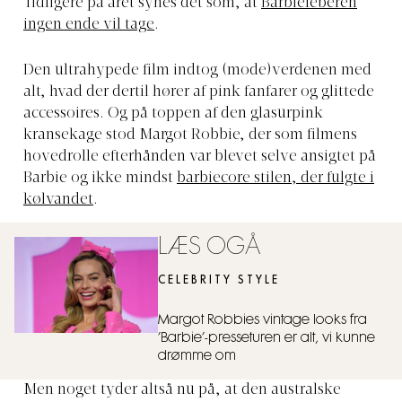
Tidligere på året synes det som, at
Barbiefeberen
ingen ende vil tage
.
Den ultrahypede film indtog (mode)verdenen med
alt, hvad der dertil hører af pink fanfarer og glittede
accessoires. Og på toppen af den glasurpink
kransekage stod Margot Robbie, der som filmens
hovedrolle efterhånden var blevet selve ansigtet på
Barbie og ikke mindst
barbiecore stilen, der fulgte i
kølvandet
.
LÆS OGÅ
CELEBRITY STYLE
Margot Robbies vintage looks fra
’Barbie’-presseturen er alt, vi kunne
drømme om
Men noget tyder altså nu på, at den australske