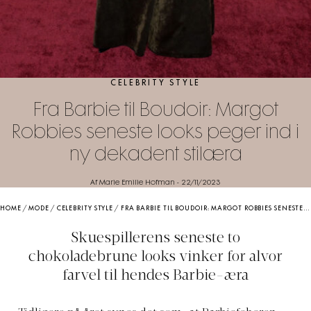
CELEBRITY STYLE
Fra Barbie til Boudoir: Margot
Robbies seneste looks peger ind i
ny dekadent stilæra
Af Marie Emilie Hofman
-
22/11/2023
HOME
/
MODE
/
CELEBRITY STYLE
/
FRA BARBIE TIL BOUDOIR: MARGOT ROBBIES SENESTE LOOKS PEGER IND I NY DEKADENT STILÆRA
Skuespillerens seneste to
chokoladebrune looks vinker for alvor
farvel til hendes Barbie-æra