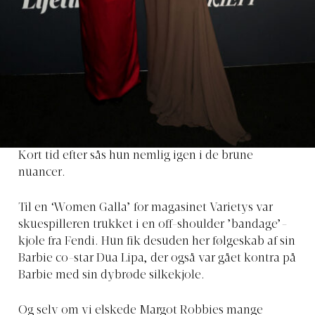
Kort tid efter sås hun nemlig igen i de brune
nuancer.
Til en ‘Women Galla’ for magasinet Varietys var
skuespilleren trukket i en off-shoulder ’bandage’-
kjole fra Fendi. Hun fik desuden her følgeskab af sin
Barbie co-star Dua Lipa, der også var gået kontra på
Barbie med sin dybrøde silkekjole.
Og selv om vi elskede Margot Robbies mange