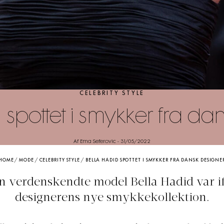
CELEBRITY STYLE
 spottet i smykker fra da
Af Ema Seferovic
-
31/05/2022
HOME
/
MODE
/
CELEBRITY STYLE
/
BELLA HADID SPOTTET I SMYKKER FRA DANSK DESIGNE
n verdenskendte model Bella Hadid var if
designerens nye smykkekollektion.