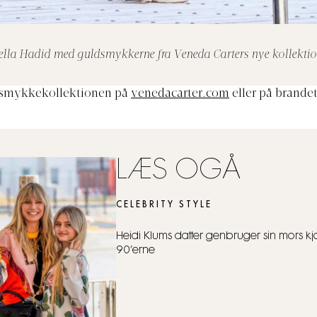
ella Hadid med guldsmykkerne fra Veneda Carters nye kollektio
 smykkekollektionen på
venedacarter.com
eller på brande
LÆS OGÅ
CELEBRITY STYLE
Heidi Klums datter genbruger sin mors kjo
90’erne