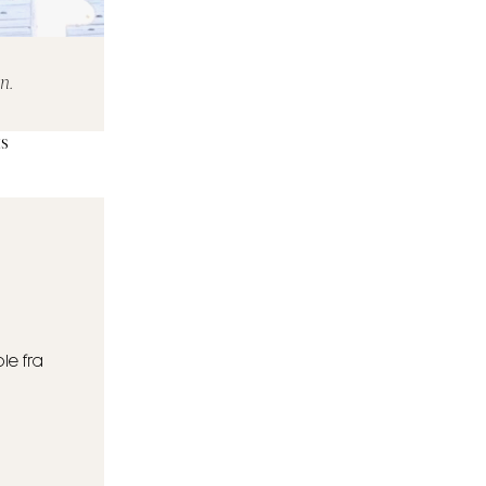
n.
ts
le fra