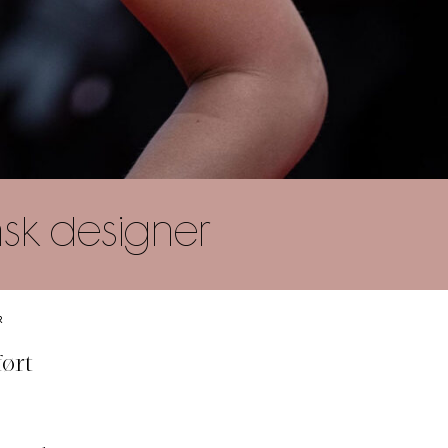
nsk designer
R
ørt