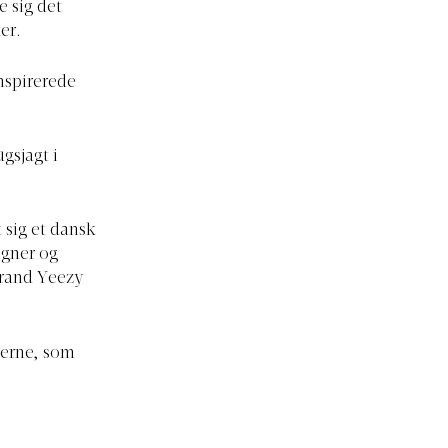
e sig det
er.
inspirerede
ugsjagt i
 sig et dansk
igner og
brand Yeezy
kerne, som