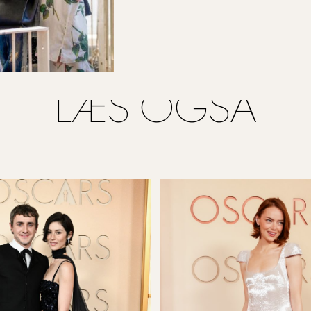
LÆS OGSÅ