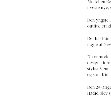
Modellen Bel
nyeste nye, 
Den yngste H
outfits, er 
Det har hun v
nogle af Ne
Nu er modell
design i for
stylist Vene
og som Kim K
Den 29-årige
Hadid blev s