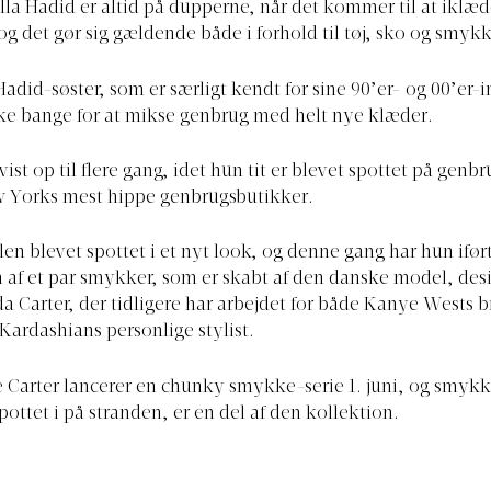
la Hadid er altid på dupperne, når det kommer til at iklæd
og det gør sig gældende både i forhold til tøj, sko og smykk
adid-søster, som er særligt kendt for sine 90’er- og 00’er-
ikke bange for at mikse genbrug med helt nye klæder.
ist op til flere gang, idet hun tit er blevet spottet på genbr
w Yorks mest hippe genbrugsbutikker.
en blevet spottet i et nyt look, og denne gang har hun iført
m af et par smykker, som er skabt af den danske model, des
da Carter, der tidligere har arbejdet for både Kanye Wests 
ardashians personlige stylist.
 Carter lancerer en chunky smykke-serie 1. juni, og smyk
pottet i på stranden, er en del af den kollektion.