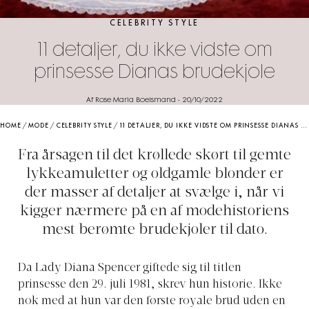
CELEBRITY STYLE
11 detaljer, du ikke vidste om
prinsesse Dianas brudekjole
Af Rose Maria Boelsmand
-
20/10/2022
HOME
/
MODE
/
CELEBRITY STYLE
/
11 DETALJER, DU IKKE VIDSTE OM PRINSESSE DIANAS BRUDEKJOLE
Fra årsagen til det krøllede skørt til gemte
lykkeamuletter og oldgamle blonder er
der masser af detaljer at svælge i, når vi
kigger nærmere på en af modehistoriens
mest berømte brudekjoler til dato.
Da Lady Diana Spencer giftede sig til titlen
prinsesse den 29. juli 1981, skrev hun historie. Ikke
nok med at hun var den første royale brud uden en