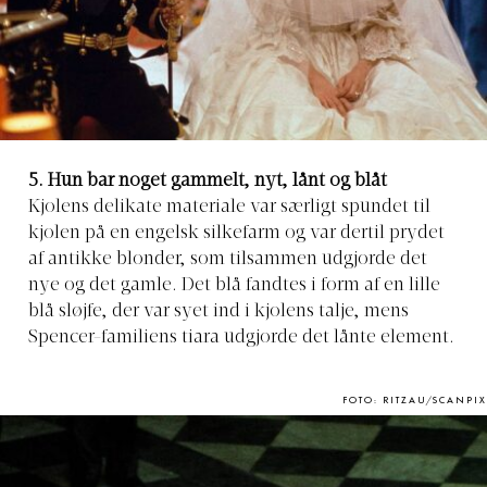
5. Hun bar noget gammelt, nyt, lånt og blåt
Kjolens delikate materiale var særligt spundet til
kjolen på en engelsk silkefarm og var dertil prydet
af antikke blonder, som tilsammen udgjorde det
nye og det gamle. Det blå fandtes i form af en lille
blå sløjfe, der var syet ind i kjolens talje, mens
Spencer-familiens tiara udgjorde det lånte element.
FOTO: RITZAU/SCANPIX