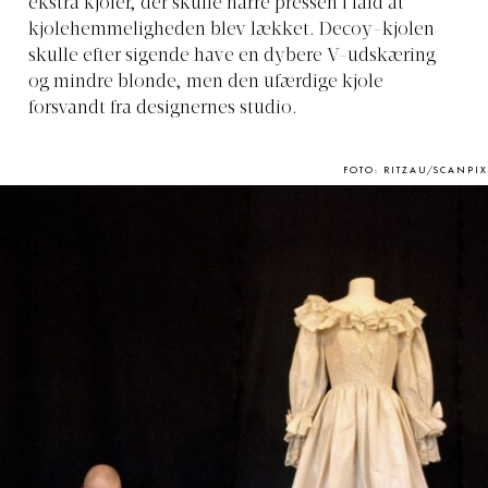
ekstra kjoler, der skulle narre pressen i fald at
kjolehemmeligheden blev lækket. Decoy-kjolen
skulle efter sigende have en dybere V-udskæring
og mindre blonde, men den ufærdige kjole
forsvandt fra designernes studio.
FOTO: RITZAU/SCANPIX