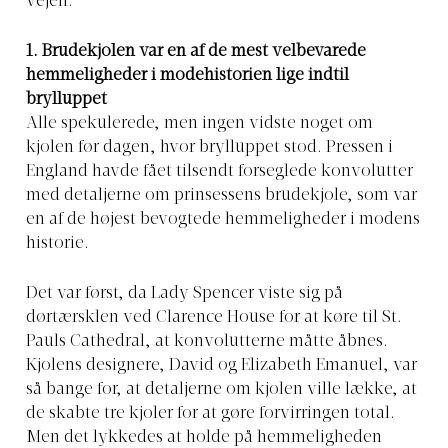
vejen.
1
.
Brudekjolen var en af de mest velbevarede
hemmeligheder i modehistorien lige indtil
brylluppet
Alle spekulerede, men ingen vidste noget om
kjolen før dagen, hvor brylluppet stod. Pressen i
England havde fået tilsendt forseglede konvolutter
med detaljerne om prinsessens brudekjole, som var
en af de højest bevogtede hemmeligheder i modens
historie.
Det var først, da Lady Spencer viste sig på
dørtærsklen ved Clarence House for at køre til St.
Pauls Cathedral, at konvolutterne måtte åbnes.
Kjolens designere, David og Elizabeth Emanuel, var
så bange for, at detaljerne om kjolen ville lække, at
de skabte tre kjoler for at gøre forvirringen total.
Men det lykkedes at holde på hemmeligheden