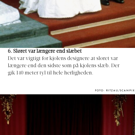
6. Sløret var længere end slæbet
Det var vigtigt for kjolens designere at sløret var
længere end den sidste søm på kjolens slæb. Der
gik 140 meter tyl til hele herligheden.
FOTO: RITZAU/SCANPIX