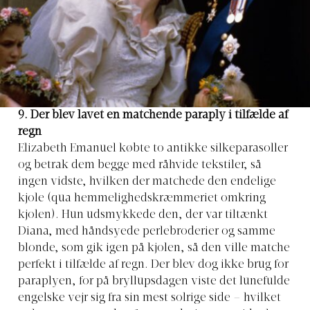
9. Der blev lavet en matchende paraply i tilfælde af
regn
Elizabeth Emanuel købte to antikke silkeparasoller
og betrak dem begge med råhvide tekstiler, så
ingen vidste, hvilken der matchede den endelige
kjole (qua hemmelighedskræmmeriet omkring
kjolen). Hun udsmykkede den, der var tiltænkt
Diana, med håndsyede perlebroderier og samme
blonde, som gik igen på kjolen, så den ville matche
perfekt i tilfælde af regn. Der blev dog ikke brug for
paraplyen, for på bryllupsdagen viste det lunefulde
engelske vejr sig fra sin mest solrige side – hvilket