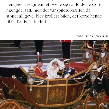
længere. Designteamet øvede sig i at folde de store
mængder taft, men det var spildte kræfter, da
stoffet alligevel blev krøllet i bilen, der kørte hende
til St. Pauls Cathedral.
FOTO: RITZAU/SCANPIX