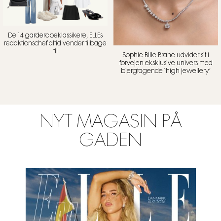
De 14 garderobeklassikere, ELLEs
redaktionschef altid vender tilbage
til
Sophie Bille Brahe udvider sit i
forvejen eksklusive univers med
bjergtagende ‘high jewellery’
NYT MAGASIN PÅ
GADEN