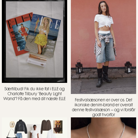
Særtilbud! Fik du ikke fat i ELLE og
Charlotte Tilbury ‘Beauty Light
Wand’? Få den med dit næste ELLE
Festivalsæsonen er over os: Det
ikoniske denim-brand er overalt
denne festivalsæson – og vi forstår
godt hvorfor