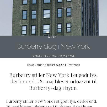
MODE
Burberry-dag i New York
Af Birthe Nobel Øby
-
28/05/2009
HOME
/
MODE
/
BURBERRY-DAG I NEW YORK
Burberry stiller New York i et godt lys,
derfor er d. 28. maj blevet udnævnt til
Burberry-dag i byen.
Burberry stiller New York i et godt lys, derfor er d.