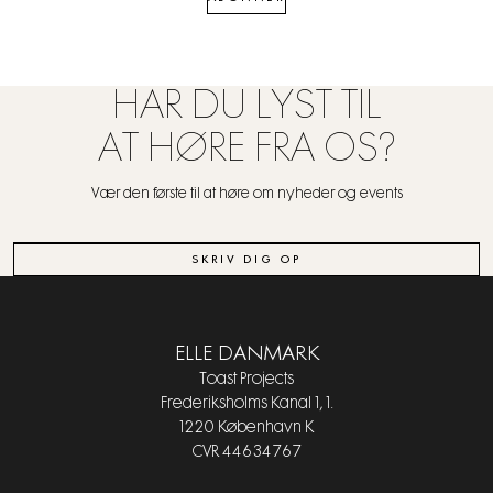
HAR DU LYST TIL
AT HØRE FRA OS?
Vær den første til at høre om nyheder og events
SKRIV DIG OP
ELLE DANMARK
Toast Projects
Frederiksholms Kanal 1, 1.
1220 København K
CVR 44634767