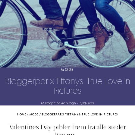
MODE
Bloggerpar x Tiffanys: True Love in
Pictures
Af Josephine Aarkrogh
-
13/01/2012
HOME
/
MODE
/
BLOGGERPAR X TIFFANYS: TRUE LOVE IN PICTURES
Valentines Day pibler frem fra alle steder