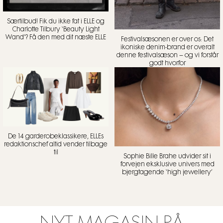
Særtilbud! Fik du ikke fat i ELLE og
Charlotte Tilbury ‘Beauty Light
Wand’? Få den med dit næste ELLE
Festivalsæsonen er over os: Det
ikoniske denim-brand er overalt
denne festivalsæson – og vi forstår
godt hvorfor
De 14 garderobeklassikere, ELLEs
redaktionschef altid vender tilbage
til
Sophie Bille Brahe udvider sit i
forvejen eksklusive univers med
bjergtagende ‘high jewellery’