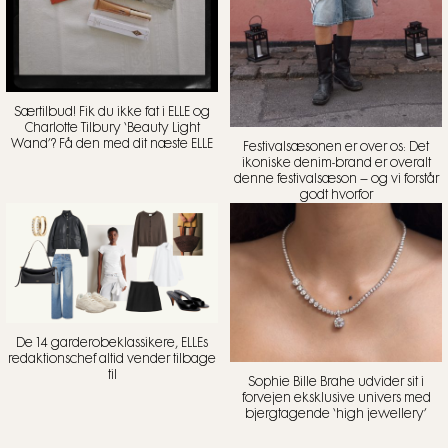
Særtilbud! Fik du ikke fat i ELLE og
Charlotte Tilbury ‘Beauty Light
Wand’? Få den med dit næste ELLE
Festivalsæsonen er over os: Det
ikoniske denim-brand er overalt
denne festivalsæson – og vi forstår
godt hvorfor
De 14 garderobeklassikere, ELLEs
redaktionschef altid vender tilbage
til
Sophie Bille Brahe udvider sit i
forvejen eksklusive univers med
bjergtagende ‘high jewellery’