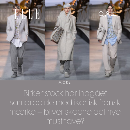
MODE
Birkenstock har indgået
samarbejde med ikonisk fransk
mærke – bliver skoene det nye
musthave?