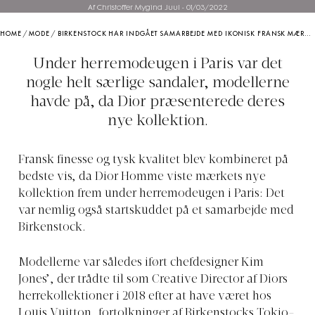
Af Christoffer Mygind Juul
-
01/03/2022
HOME
/
MODE
/
BIRKENSTOCK HAR INDGÅET SAMARBEJDE MED IKONISK FRANSK MÆRKE – BLIVER SKOENE DET NYE MUSTHAVE?
Under herremodeugen i Paris var det
nogle helt særlige sandaler, modellerne
havde på, da Dior præsenterede deres
nye kollektion.
Fransk finesse og tysk kvalitet blev kombineret på
bedste vis, da Dior Homme viste mærkets nye
kollektion frem under herremodeugen i Paris: Det
var nemlig også startskuddet på et samarbejde med
Birkenstock.
Modellerne var således iført chefdesigner Kim
Jones’, der trådte til som Creative Director af Diors
herrekollektioner i 2018 efter at have været hos
Louis Vuitton, fortolkninger af Birkenstocks Tokio-