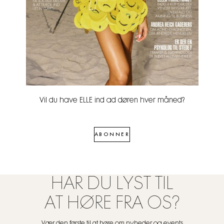
Vil du have ELLE ind ad døren hver måned?
ABONNER
HAR DU LYST TIL
AT HØRE FRA OS?
Vær den første til at høre om nyheder og events