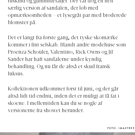
ruskind og gummidetaljer. Der var dog én helt
særlig version af sandalen, der løb med
opmærksomheden – et lysegråt par med broderede
blomster på.
Det er langt fra første gang, det tyske skomærke
kommer i fint selskab. Blandt andre modehuse som
Proenza Schouler, Valentino, Rick Owns og Jil
Sander har haft sandalerne under kyndig
behandling. Og nu får de altså et skud fransk
luksus. ⁠
Kollektionen udkommer først til juni, og der går
altså lidt tid endnu, inden det er muligt at få fat i
skoene. I mellemtiden kan du se nogle af
versionerne fra showet herunder.
FOTO: IMAXTREE