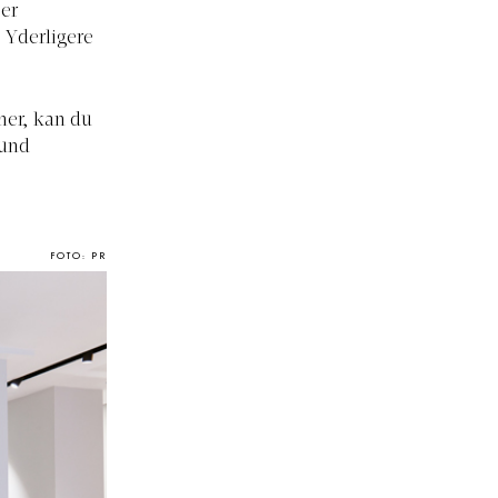
 er
. Yderligere
ner, kan du
 und
FOTO: PR