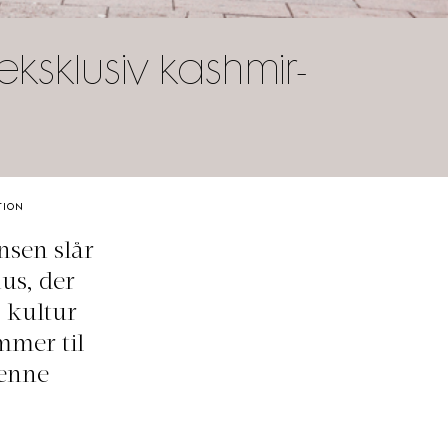
ksklusiv kashmir-
TION
nsen slår
us, der
g kultur
mmer til
denne