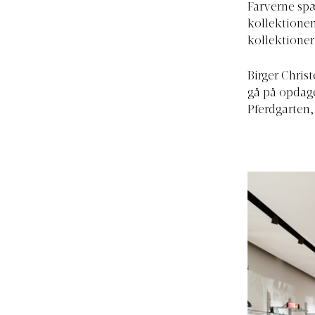
Farverne spæ
kollektionen
kollektioner
Birger Chris
gå på opdag
Pferdgarten