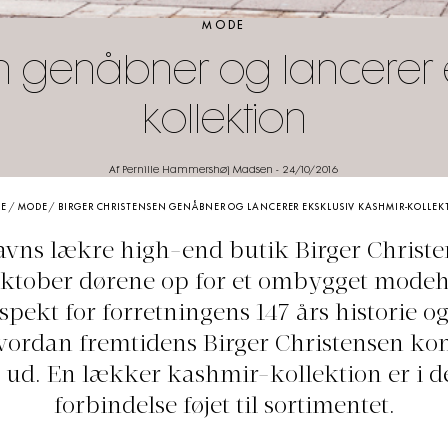
MODE
en genåbner og lancerer e
kollektion
Af Pernille Hammershøj Madsen
-
24/10/2016
E
/
MODE
/
BIRGER CHRISTENSEN GENÅBNER OG LANCERER EKSKLUSIV KASHMIR-KOLLEK
ns lækre high-end butik Birger Christe
 oktober dørene op for et ombygget modeh
pekt for forretningens 147 års historie o
hvordan fremtidens Birger Christensen ko
e ud. En lækker kashmir-kollektion er i 
forbindelse føjet til sortimentet.