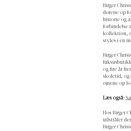
Birger Chris
dørene op fo
historie og æ
forbindelse 
kollektion, 
styles i en 
Birger Chris
luksusbutikk
og fire år f
skoletid, o
øjnene op fo
Læs også:
Sæ
Hos Birger Ch
udstråler de
Birger Christ