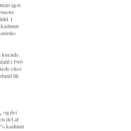
r man igen
tensens
uhl. I
n kashmir-
lassiske
s førende
dahl i 1969
sede efter
nlund fik
g, og det
en del af
0 % kashmir.