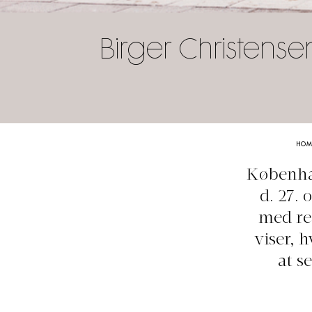
Birger Christens
HOM
Københav
d. 27.
med res
viser, 
at s