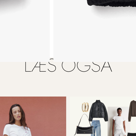
LÆS OGSÅ