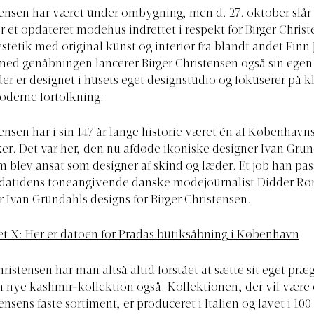
tensen har været under ombygning, men d. 27. oktober slå
r et opdateret modehus indrettet i respekt for Birger Chris
stetik med original kunst og interiør fra blandt andet Finn J
med genåbningen lancerer Birger Christensen også sin ege
der er designet i husets eget designstudio og fokuserer på k
moderne fortolkning.
tensen har i sin 147 år lange historie været én af København
er. Det var her, den nu afdøde ikoniske designer Ivan Grun
rem blev ansat som designer af skind og læder. Et job han pas
g datidens toneangivende danske modejournalist Didder Rø
r Ivan Grundahls designs for Birger Christensen.
t X: Her er datoen for Pradas butiksåbning i København
ristensen har man altså altid forstået at sætte sit eget præ
n nye kashmir-kollektion også. Kollektionen, der vil være 
ensens faste sortiment, er produceret i Italien og lavet i 10