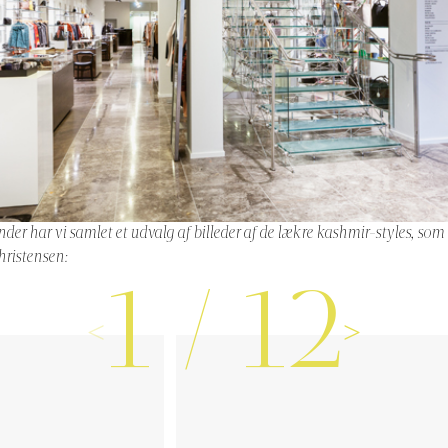
under har vi samlet et udvalg af billeder af de lækre kashmir-styles, som
Christensen:
1
/
12