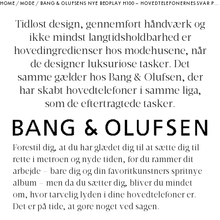
HOME
/
MODE
/
BANG & OLUFSENS NYE BEOPLAY H100 – HOVEDTELEFONERNES SVAR PÅ EN CHANEL-TASKE
Tidløst design, gennemført håndværk og
ikke mindst langtidsholdbarhed er
hovedingredienser hos modehusene, når
de designer luksuriøse tasker. Det
samme gælder hos Bang & Olufsen, der
har skabt hovedtelefoner i samme liga,
som de eftertragtede tasker.
Forestil dig, at du har glædet dig til at sætte dig til
rette i metroen og nyde tiden, før du rammer dit
arbejde – bare dig og din favoritkunstners spritnye
album – men da du sætter dig, bliver du mindet
om, hvor tarvelig lyden i dine hovedtelefoner er.
Det er på tide, at gøre noget ved sagen.