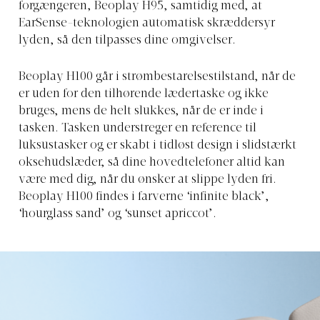
forgængeren, Beoplay H95, samtidig med, at
EarSense-teknologien automatisk skræddersyr
lyden, så den tilpasses dine omgivelser.
Beoplay H100 går i strømbestarelsestilstand, når de
er uden for den tilhørende lædertaske og ikke
bruges, mens de helt slukkes, når de er inde i
tasken. Tasken understreger en reference til
luksustasker og er skabt i tidløst design i slidstærkt
oksehudslæder, så dine hovedtelefoner altid kan
være med dig, når du ønsker at slippe lyden fri.
Beoplay H100 findes i farverne ‘infinite black’,
‘hourglass sand’ og ‘sunset apriccot’.