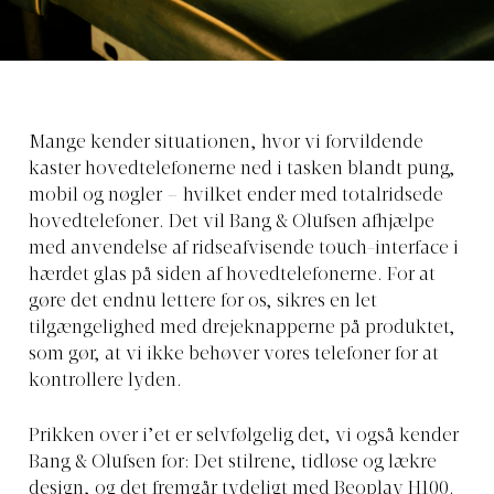
Mange kender situationen, hvor vi forvildende
kaster hovedtelefonerne ned i tasken blandt pung,
mobil og nøgler – hvilket ender med totalridsede
hovedtelefoner. Det vil Bang & Olufsen afhjælpe
med anvendelse af ridseafvisende touch-interface i
hærdet glas på siden af hovedtelefonerne. For at
gøre det endnu lettere for os, sikres en let
tilgængelighed med drejeknapperne på produktet,
som gør, at vi ikke behøver vores telefoner for at
kontrollere lyden.
Prikken over i’et er selvfølgelig det, vi også kender
Bang & Olufsen for: Det stilrene, tidløse og lækre
design, og det fremgår tydeligt med Beoplay H100.