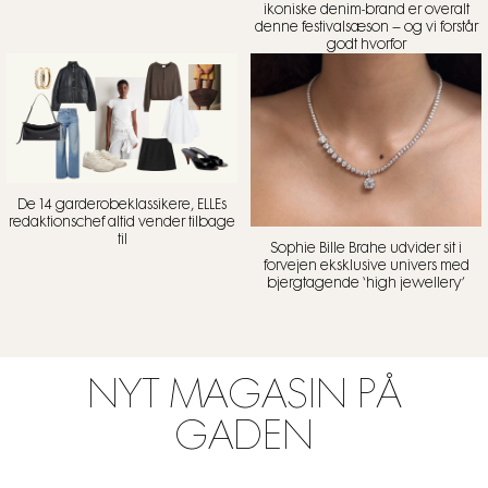
ikoniske denim-brand er overalt
denne festivalsæson – og vi forstår
godt hvorfor
De 14 garderobeklassikere, ELLEs
redaktionschef altid vender tilbage
til
Sophie Bille Brahe udvider sit i
forvejen eksklusive univers med
bjergtagende ‘high jewellery’
NYT MAGASIN PÅ
GADEN