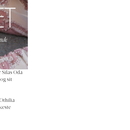
 Silas Oda
og sit
Othilia
keste