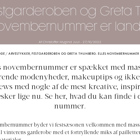
estgarderoben og Greta 
ovembernummer er land
Af Christoffer Mygind Juul
-
27/10/2022
ODE
/
ARVESTYKKER, FESTGARDEROBEN OG GRETA THUNBERG: ELLES NOVEMBERNUMMER 
s novembernummer er spækket med mass
erende modenyheder, makeuptips og ikke
iews med nogle af de mest kreative, inspi
ker lige nu. Se her, hvad du kan finde i 
nummer.
embernummer byder vi festsæsonen velkommen med masse
il vinterens garderobe med et fortryllende miks af pailletter,