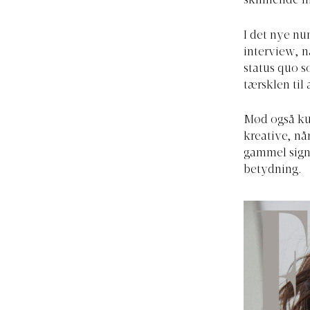
skinnende ma
I det nye nu
interview, n
status quo s
tærsklen til
Mød også ku
kreative, nå
gammel signe
betydning.