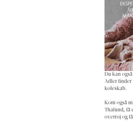
Du kan også 
Adler finder
køleskab. ⁠
Kom også med
Thalund, få 
overtøj og få