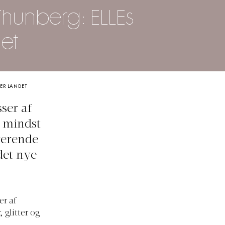
Thunberg: ELLEs
et
ER LANDET
er af
 mindst
rerende
det nye
r af
 glitter og