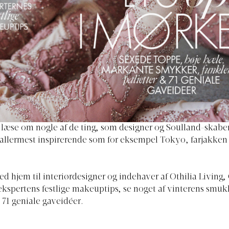
læse om nogle af de ting, som designer og Soulland-skaber
 allermest inspirerende som for eksempel Tokyo, farjakken 
 hjem til interiørdesigner og indehaver af Othilia Living, 
ekspertens festlige makeuptips, se noget af vinterens smuk
 71 geniale gaveidéer.⁠