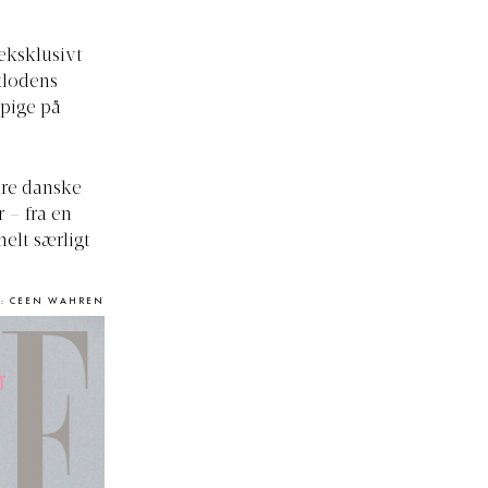
eksklusivt
klodens
 pige på
dre danske
 – fra en
helt særligt
O: CEEN WAHREN