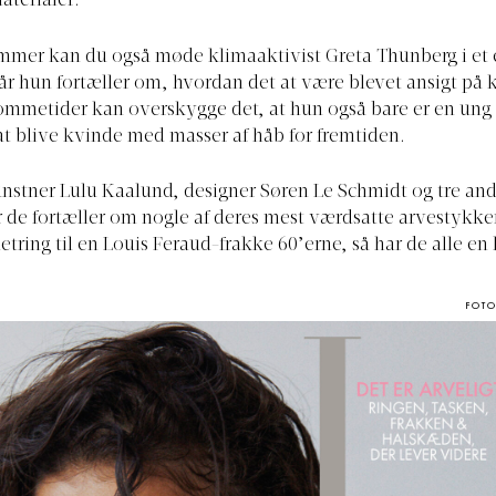
terialer.⁠
mmer kan du også møde klimaaktivist Greta Thunberg i et 
år hun fortæller om, hvordan det at være blevet ansigt på 
ommetider kan overskygge det, at hun også bare er en ung
 at blive kvinde med masser af håb for fremtiden.⁠
nstner Lulu Kaalund, designer Søren Le Schmidt og tre an
r de fortæller om nogle af deres mest værdsatte arvestykker
tring til en Louis Feraud-frakke 60’erne, så har de alle en 
FOT