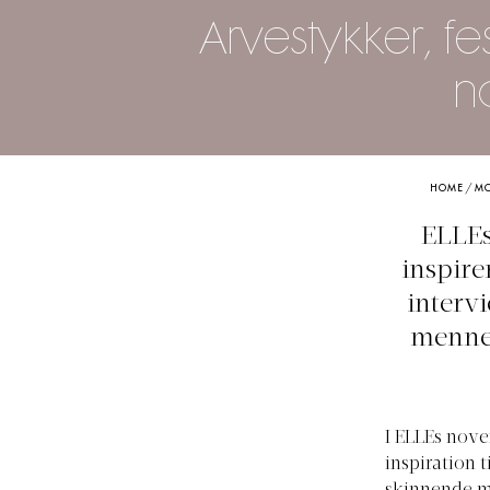
Arvestykker, f
n
HOME
/
M
ELLE
inspir
interv
mennes
I ELLEs nov
inspiration t