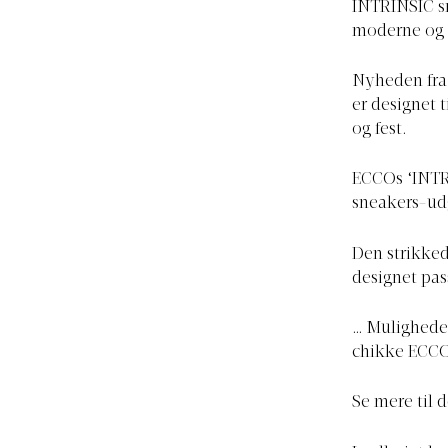
INTRINSIC sn
moderne og 
Nyheden fra
er designet 
og fest.
ECCOs ‘INTRI
sneakers-udg
Den strikked
designet pas
… Muligheder
chikke ECC
Se mere til