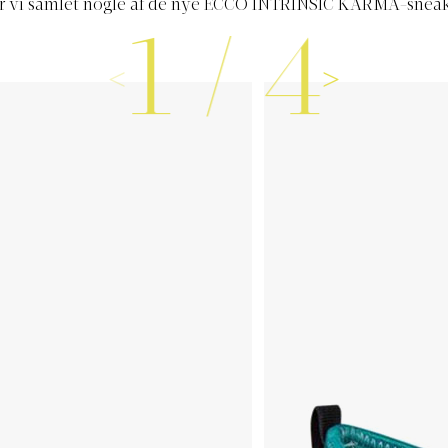
har vi samlet nogle af de nye ECCO INTRINSIC KARMA-sneak
1
/
4