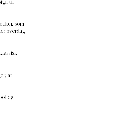
ign til
neaker, som
ner hverdag
klassisk
ør, at
cool og