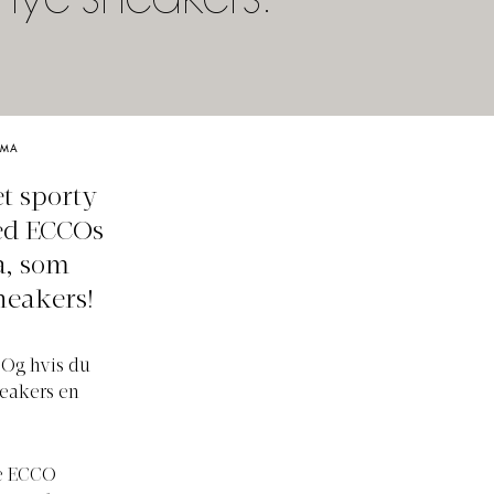
 nye sneakers:
RMA
t sporty
med ECCOs
a, som
neakers!
 Og hvis du
neakers en
re ECCO