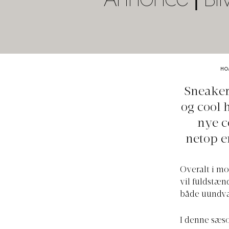
Annonce | Bli
HO
Sneaker
og cool 
nye c
netop e
Overalt i mo
vil fuldstæn
både uundvær
I denne sæs