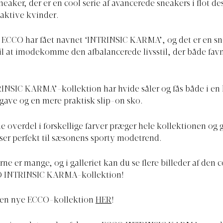
eaker, der er en cool serie af avancerede sneakers i flot des
aktive kvinder.
 ECCO har fået navnet ‘INTRINSIC KARMA’, og det er en s
til at imødekomme den afbalancerede livsstil, der både fav
NSIC KARMA’-kollektion har hvide såler og fås både i en 
ave og en mere praktisk slip-on sko.
e overdel i forskellige farver præger hele kollektionen og g
ser perfekt til sæsonens sporty modetrend.
ne er mange, og i galleriet kan du se flere billeder af den 
O INTRINSIC KARMA-kollektion!
 den nye ECCO-kollektion
HER
!