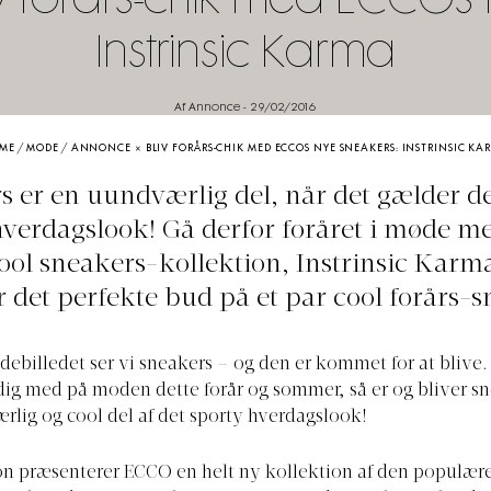
v forårs-chik med ECCOs
Instrinsic Karma
Af Annonce
-
29/02/2016
ME
/
MODE
/
ANNONCE | BLIV FORÅRS-CHIK MED ECCOS NYE SNEAKERS: INSTRINSIC KA
s er en uundværlig del, når det gælder de
hverdagslook! Gå derfor foråret i møde 
ool sneakers-kollektion, Instrinsic Karm
r det perfekte bud på et par cool forårs-s
debilledet ser vi sneakers – og den er kommet for at blive.
dig med på moden dette forår og sommer, så er og bliver s
lig og cool del af det sporty hverdagslook!
on præsenterer ECCO en helt ny kollektion af den populæ