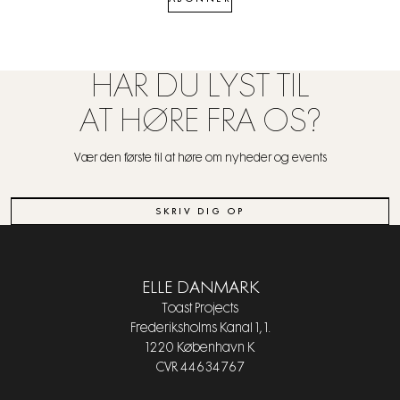
HAR DU LYST TIL
AT HØRE FRA OS?
Vær den første til at høre om nyheder og events
SKRIV DIG OP
ELLE DANMARK
Toast Projects
Frederiksholms Kanal 1, 1.
1220 København K
CVR 44634767