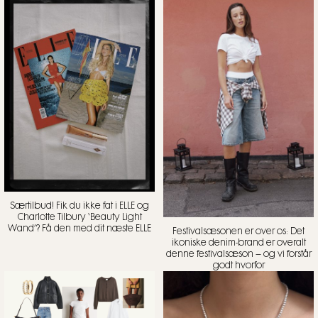
Særtilbud! Fik du ikke fat i ELLE og
Charlotte Tilbury ‘Beauty Light
Wand’? Få den med dit næste ELLE
Festivalsæsonen er over os: Det
ikoniske denim-brand er overalt
denne festivalsæson – og vi forstår
godt hvorfor