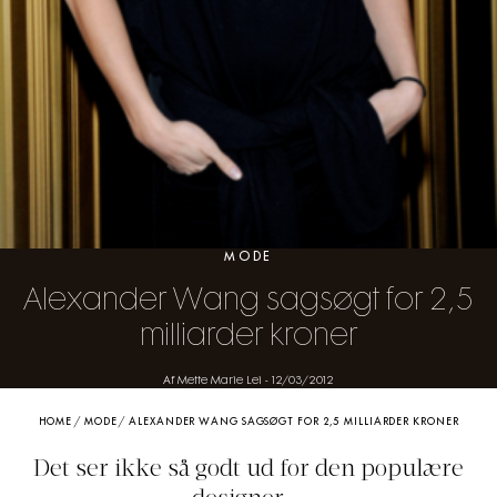
MODE
Alexander Wang sagsøgt for 2,5
milliarder kroner
Af Mette Marie Lei
-
12/03/2012
HOME
/
MODE
/
ALEXANDER WANG SAGSØGT FOR 2,5 MILLIARDER KRONER
Det ser ikke så godt ud for den populære