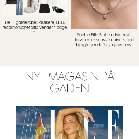
De 14 garderobeklassikere, ELLEs
redaktionschef altid vender tilbage
til
Sophie Bille Brahe udvider sit i
forvejen eksklusive univers med
bjergtagende ‘high jewellery’
NYT MAGASIN PÅ
GADEN