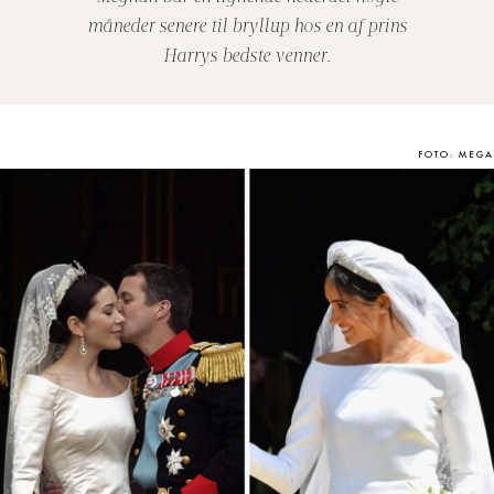
måneder senere til bryllup hos en af prins
Harrys bedste venner.
FOTO: MEGA