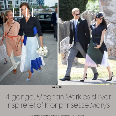
MODE
4 gange, Meghan Markles stil var
inspireret af kronprinsesse Marys
Af Anne-Sophie Uldall Petersen
-
31/01/2019