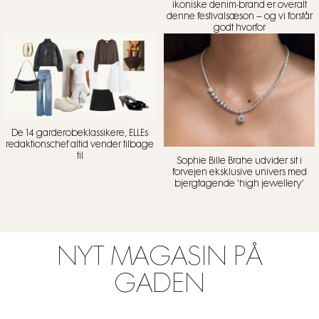
ikoniske denim-brand er overalt
denne festivalsæson – og vi forstår
godt hvorfor
De 14 garderobeklassikere, ELLEs
redaktionschef altid vender tilbage
til
Sophie Bille Brahe udvider sit i
forvejen eksklusive univers med
bjergtagende ‘high jewellery’
NYT MAGASIN PÅ
GADEN