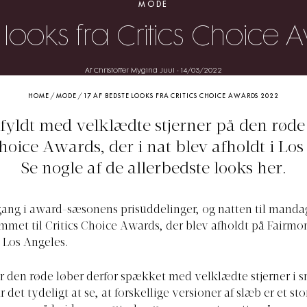
MODE
 looks fra Critics Choic
Af Christoffer Mygind Juul
-
14/03/2022
HOME
/
MODE
/
17 AF BEDSTE LOOKS FRA CRITICS CHOICE AWARDS 2022
fyldt med velklædte stjerner på den røde 
Choice Awards, der i nat blev afholdt i Los
Se nogle af de allerbedste looks her.
gang i award-sæsonens prisuddelinger, og natten til manda
mmet til Critics Choice Awards, der blev afholdt på Fairmo
i Los Angeles.
r den røde løber derfor spækket med velklædte stjerner i
ar det tydeligt at se, at forskellige versioner af slæb er et st