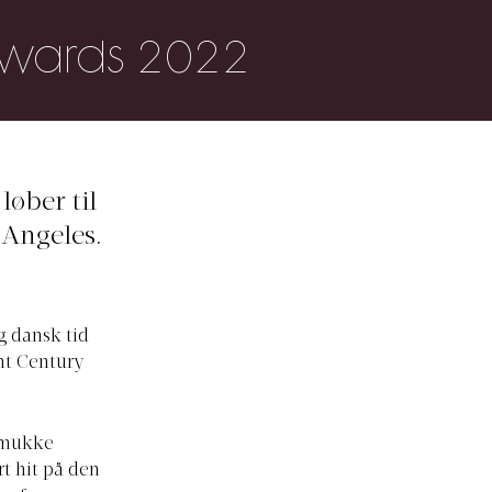
e Awards 2022
løber til
 Angeles.
g dansk tid
nt Century
 smukke
ort hit på den