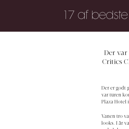
17 af bedste
Der var 
Critics 
Der er godt 
var turen ko
Plaza Hotel 
Vanen tro va
looks. I år v