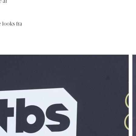
 af
 looks fra