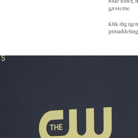
røde løber, 
gæsterne.
Klik dig ige
prisuddelin