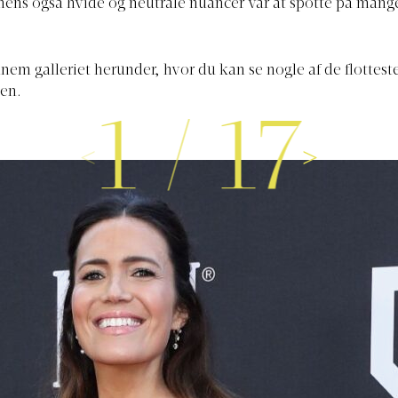
mens også hvide og neutrale nuancer var at spotte på mange
nnem galleriet herunder, hvor du kan se nogle af de flotteste
gen.
1
/
17