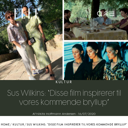
KULTUR
Sus Wilkins: “Disse film inspirerer til
vores kommende bryllup”
Af Nikita Hoffmann Andersen
-
16/07/2020
HOME
/
KULTUR
/
SUS WILKINS: “DISSE FILM INSPIRERER TIL VORES KOMMENDE BRYLLUP”