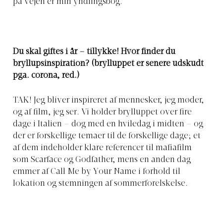
på vejen er min yndlingsbog.
Du skal giftes i år – tillykke! Hvor finder du
bryllupsinspiration? (brylluppet er senere udskudt
pga. corona, red.)
TAK! Jeg bliver inspireret af mennesker, jeg møder,
og af film, jeg ser. Vi holder brylluppet over fire
dage i Italien – dog med en hviledag i midten – og
der er forskellige temaer til de forskellige dage; et
af dem indeholder klare referencer til mafiafilm
som Scarface og Godfather, mens en anden dag
emmer af Call Me by Your Name i forhold til
lokation og stemningen af sommerforelskelse.