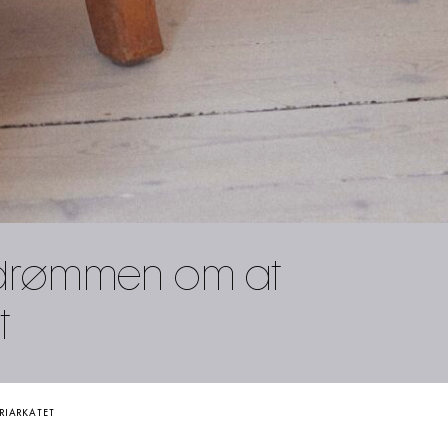
 drømmen om at
t
TRIARKATET