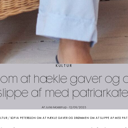
KULTUR
on om at hækle gaver og
slippe af med patriarkate
Af Julie Moestrup
-
12/09/2023
LTUR
/
SOFIA PETERSSON OM AT HÆKLE GAVER OG DRØMMEN OM AT SLIPPE AF MED PA