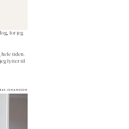
og, for jeg
 hele tiden.
g lytter til
REAS JOHANSSON