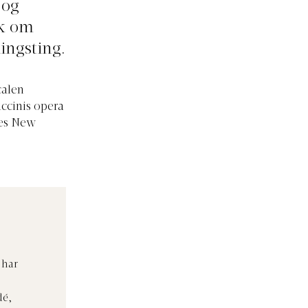
 og
ak om
ingsting.
calen
uccinis opera
nes New
 har
dé,