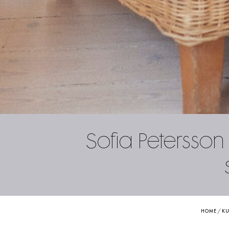
Sofia Peterss
HOME
/
KU