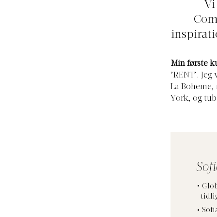
Vi
Comm
inspirat
Min første k
’RENT’. Jeg 
La Boheme, m
York, og tub
Sofi
Glob
tidl
Sofi