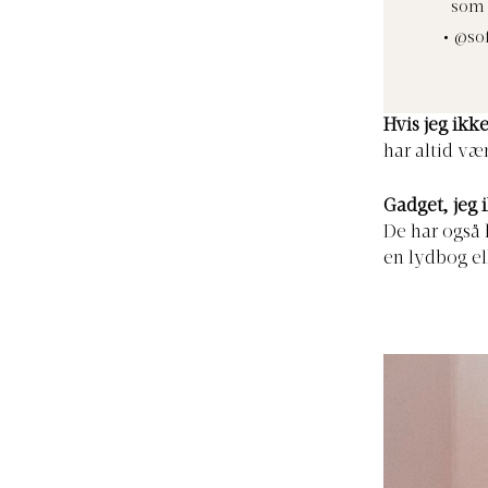
som 
@sof
Hvis jeg ikk
har altid væ
Gadget, jeg 
De har også 
en lydbog el