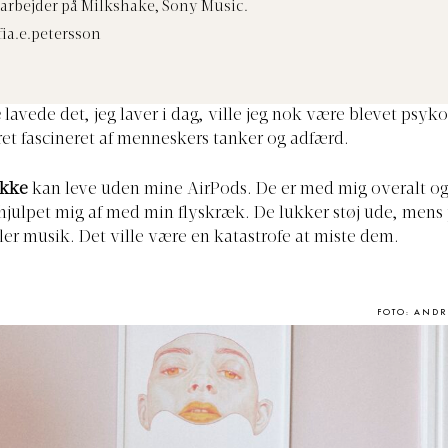
arbejder på Milkshake, Sony Music.
ia.e.petersson
e
lavede det, jeg laver i dag, ville jeg nok være blevet psykol
ret fascineret af menneskers tanker og adfærd.
ikke
kan leve uden mine AirPods. De er med mig overalt og
hjulpet mig af med min flyskræk. De lukker støj ude, mens je
ler musik. Det ville være en katastrofe at miste dem.
FOTO: AND