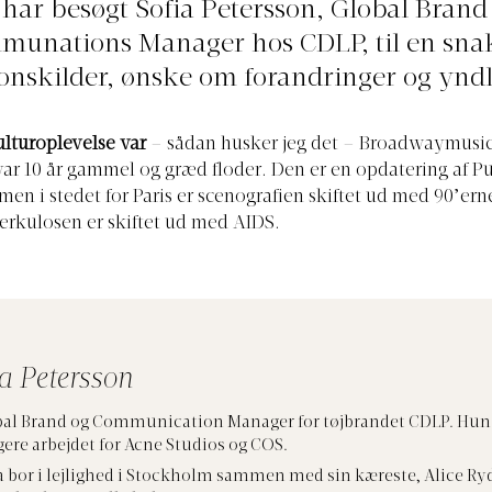
 har besøgt Sofia Petersson, Global Brand
unations Manager hos CDLP, til en sn
ionskilder, ønske om forandringer og yndl
ulturoplevelse var
– sådan husker jeg det – Broadwaymusi
var 10 år gammel og græd floder. Den er en opdatering af P
en i stedet for Paris er scenografien skiftet ud med 90’er
erkulosen er skiftet ud med AIDS.
a Petersson
al Brand og Communication Manager for tøjbrandet CDLP. Hun
igere arbejdet for Acne Studios og COS.
a bor i lejlighed i Stockholm sammen med sin kæreste, Alice Ry