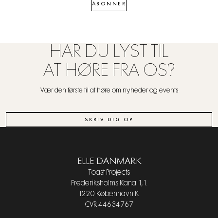
ABONNER
HAR DU LYST TIL
AT HØRE FRA OS?
Vær den første til at høre om nyheder og events
SKRIV DIG OP
ELLE DANMARK
Toast Projects
Frederiksholms Kanal 1, 1.
1220 København K
CVR 44634767