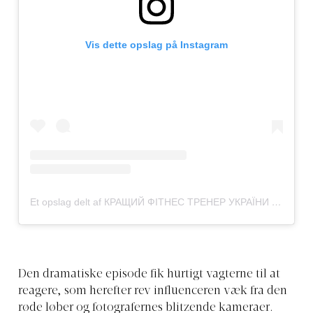
Vis dette opslag på Instagram
Et opslag delt af КРАЩИЙ ФІТНЕС ТРЕНЕР УКРАЇНИ 🏆 (@ilonachernobai)
Den dramatiske episode fik hurtigt vagterne til at
reagere, som herefter rev influenceren væk fra den
røde løber og fotografernes blitzende kameraer.