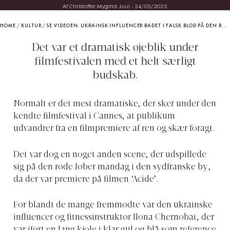
Af Christoffer Mygind Juul
-
24/05/2023
HOME
/
KULTUR
/
SE VIDEOEN: UKRAINSK INFLUENCER BADET I FALSK BLOD PÅ DEN RØDE LØBER I CANNES
Det var et dramatisk øjeblik under
filmfestivalen med et helt særligt
budskab.
Normalt er det mest dramatiske, der sker under den
kendte filmfestival i Cannes, at publikum
udvandrer fra en filmpremiere af ren og skær foragt.
Det var dog en noget anden scene, der udspillede
sig på den røde løber mandag i den sydfranske by,
da der var premiere på filmen ‘Acide’.
For blandt de mange fremmødte var den ukrainske
influencer og fitnessinstruktør Ilona Chernobai, der
var iført en lang kjole i klar gul og blå som reference