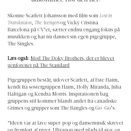
Skønne Scarlett Johansson med film som
Lost in
Translataion
,
The Avengers
og Vicky Cristina
Barcelona på CV’et, sætter endnu engang fokus på
musikken og har nu dannet sin egen pigegruppe,
The Singles.
Læs også:
Mød The Doky Brothers, der er blevet
genforenet på The Standard
Pigegruppen består, udover Scarlett, af Este Haim,
kendt fra søstergruppen Haim, Holly Miranda, Julia
Haltigan og Kendra Morris. Inspirationen bag
gruppens stil kommer blandt andet fra canadiske
Grimes og grupper som The Bangles og Go-Go’s.
“Ideen var at lave super-pop og dansemusik skrevet
og fremført af piger. Ultrapop med plads til sjov og