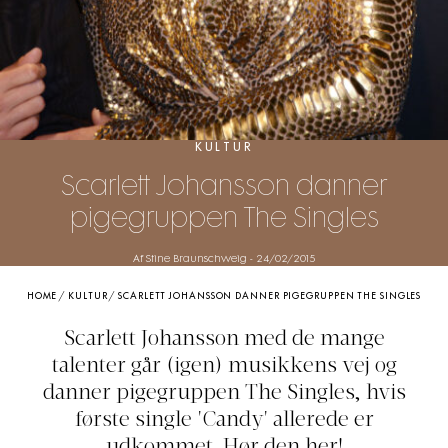
KULTUR
Scarlett Johansson danner
pigegruppen The Singles
Af Stine Braunschweig
-
24/02/2015
HOME
/
KULTUR
/
SCARLETT JOHANSSON DANNER PIGEGRUPPEN THE SINGLES
Scarlett Johansson med de mange
talenter går (igen) musikkens vej og
danner pigegruppen The Singles, hvis
første single 'Candy' allerede er
udkommet. Hør den her!