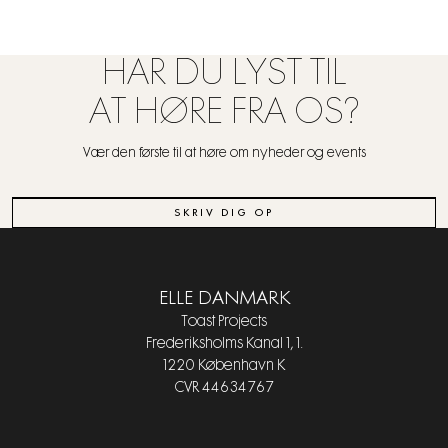
HAR DU LYST TIL
AT HØRE FRA OS?
Vær den første til at høre om nyheder og events
SKRIV DIG OP
ELLE DANMARK
Toast Projects
Frederiksholms Kanal 1, 1.
1220 København K
CVR 44634767