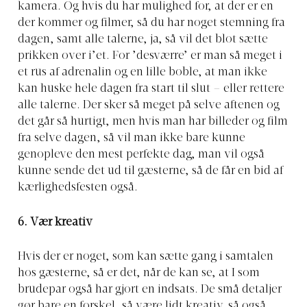
kamera. Og hvis du har mulighed for, at der er en
der kommer og filmer, så du har noget stemning fra
dagen, samt alle talerne, ja, så vil det blot sætte
prikken over i’et. For ’desværre’ er man så meget i
et rus af adrenalin og en lille boble, at man ikke
kan huske hele dagen fra start til slut – eller rettere
alle talerne. Der sker så meget på selve aftenen og
det går så hurtigt, men hvis man har billeder og film
fra selve dagen, så vil man ikke bare kunne
genopleve den mest perfekte dag, man vil også
kunne sende det ud til gæsterne, så de får en bid af
kærlighedsfesten også.
6. Vær kreativ
Hvis der er noget, som kan sætte gang i samtalen
hos gæsterne, så er det, når de kan se, at I som
brudepar også har gjort en indsats. De små detaljer
gør bare en forskel, så være lidt kreativ, så også