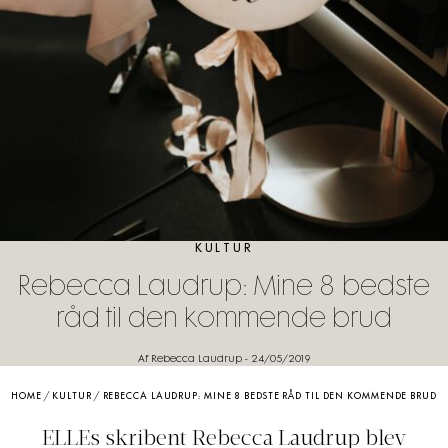
KULTUR
Rebecca Laudrup: Mine 8 bedste
råd til den kommende brud
Af Rebecca Laudrup
-
24/05/2019
HOME
/
KULTUR
/
REBECCA LAUDRUP: MINE 8 BEDSTE RÅD TIL DEN KOMMENDE BRUD
ELLEs skribent Rebecca Laudrup blev