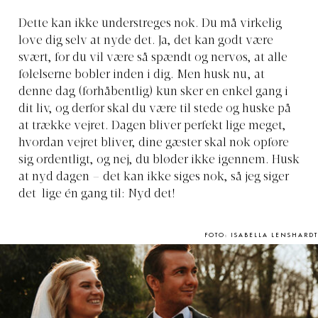
Dette kan ikke understreges nok. Du må virkelig
love dig selv at nyde det. Ja, det kan godt være
svært, for du vil være så spændt og nervøs, at alle
følelserne bobler inden i dig. Men husk nu, at
denne dag (forhåbentlig) kun sker en enkel gang i
dit liv, og derfor skal du være til stede og huske på
at trække vejret. Dagen bliver perfekt lige meget,
hvordan vejret bliver, dine gæster skal nok opføre
sig ordentligt, og nej, du bløder ikke igennem. Husk
at nyd dagen – det kan ikke siges nok, så jeg siger
det lige én gang til: Nyd det!
FOTO: ISABELLA LENSHARDT