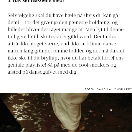
3. Hav skifteskoene med!
Selvfølgelig skal du have hæle på (hvis du kan gå i
dem) – for det giver jo den pæneste holdning, og
billeder bliver der taget mange af. Men lyt til denne
tidligere brud: skiftesko er guld værd. Der findes
altså ikke noget værre, end ikke at kunne danse
natten lang grundet ømme fødder, og det må da slet
ikke ske til dit bryllup, hvor du har betalt for DJ’ens
geniale playliste! Så på med de cool sneakers og
afsted på dansegulvet med dig…
FOTO: ISABELLA LENSHARDT