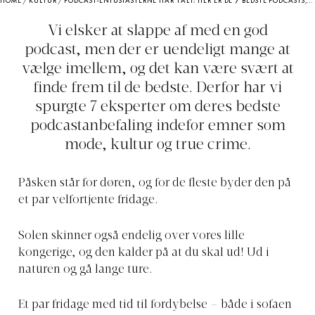
HOME
/
KULTUR
/
PODCAST-ENTUSIASTERNE HAR TALT: HER ER DE 7 BEDSTE PODCASTS, DU SKAL LYTTE TIL LIGE NU
Vi elsker at slappe af med en god
podcast, men der er uendeligt mange at
vælge imellem, og det kan være svært at
finde frem til de bedste. Derfor har vi
spurgte 7 eksperter om deres bedste
podcastanbefaling indefor emner som
mode, kultur og true crime.
Påsken står for døren, og for de fleste byder den på
et par velfortjente fridage.
Solen skinner også endelig over vores lille
kongerige, og den kalder på at du skal ud! Ud i
naturen og gå lange ture.
Et par fridage med tid til fordybelse – både i sofaen