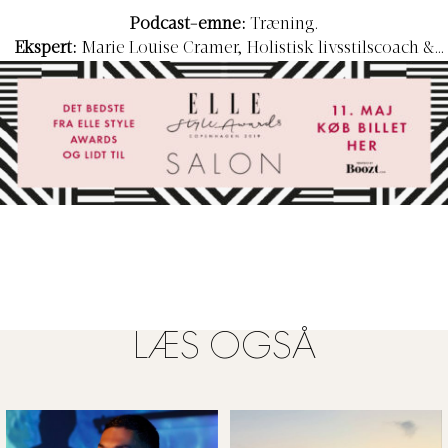
Podcast-emne:
Træning.
Ekspert:
Marie Louise Cramer, Holistisk livsstilscoach &
ejer af Cramers Studie.
Podcast:
Stærk & Smertefri.
"Jacob Beermann, der står bag
Stærk & Smertefri, er både en god ven og kollega i
branchen, og hans forholdsvis nye podcast fortjener i den
grad at blive nævnt og ikke mindst hørt. Jacob er en
dygtig herre, og i denne podcast gør han dig bl.a. klogere
på relevante emner indenfor træning - fx graviditet og
træning, børn og styrketræning samt smerte".
"Som
bonusanbefaling vil jeg anbefale dig at lytte til podcasten
‘Detox din hjerne’ af Morten Elsøe og Anne Gaardmand.
De italesætter bl.a. forskellige myter indenfor
sundhedsverdenen - lyt fx til afsnittet fra 26. maj 2017, der
LÆS OGSÅ
omhandler ‘Myter om træning’".