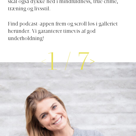
skal også dykke ned i mindfuldness, true crime,
træning og livsstil.
Find podcast-appen frem og scroll løs i galleriet
herunder. Vi garanterer timevis af god
underholdning!
1
/
7