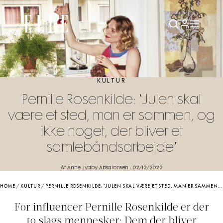
KULTUR
Pernille Rosenkilde: “Julen skal
være et sted, man er sammen, og
ikke noget, der bliver et
samlebåndsarbejde”
Af Anne Jydby Absalonsen
-
02/12/2022
HOME
/
KULTUR
/
PERNILLE ROSENKILDE: “JULEN SKAL VÆRE ET STED, MAN ER SAMMEN, OG IKKE NOGET, DER BLIVER ET SAMLEBÅNDSARBEJDE”
For influencer Pernille Rosenkilde er der
to slags mennesker: Dem der bliver