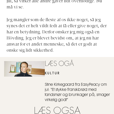
jul, så virker alle andre gaver lidt overflødige. Nu
må vi se.
Jeg mangler som de fleste af os ikke noget, så jeg
synes det er helt vildt fedt at få eller give noget, der
har en betydning. Derfor ønsker jeg mig også en
Hövding. Jeg er blevet bevidst om, at jeg nu har
ansvar for et andet menneske, så det er godt at
ønske sig lidt sikkerhed.
LÆS OGÅ
KULTUR
Stine Kirkegaard fra EasyPeacy om
jul: “Et stykke franskbrød med
tandsmør og brunkager på, smager
virkelig godt”
LÆS OGSÅ