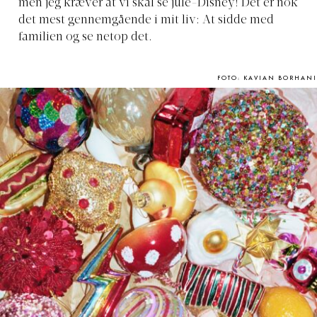
men jeg kræver at vi skal se jule-Disney! Det er nok
det mest gennemgående i mit liv: At sidde med
familien og se netop det.
FOTO: KAVIAN BORHANI