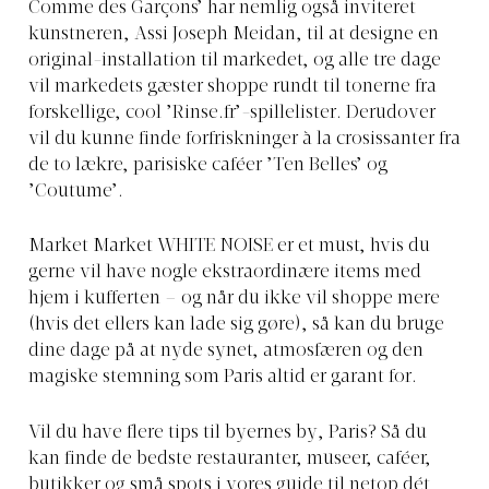
Comme des Garçons’ har nemlig også inviteret
kunstneren, Assi Joseph Meidan, til at designe en
original-installation til markedet, og alle tre dage
vil markedets gæster shoppe rundt til tonerne fra
forskellige, cool ’
Rinse.fr’-spillelister
. Derudover
vil du kunne finde forfriskninger à la crosissanter fra
de to lækre, parisiske caféer ’Ten Belles’ og
’Coutume’.
Market Market WHITE NOISE er et must, hvis du
gerne vil have nogle ekstraordinære items med
hjem i kufferten – og når du ikke vil shoppe mere
(hvis det ellers kan lade sig gøre), så kan du bruge
dine dage på at nyde synet, atmosfæren og den
magiske stemning som Paris altid er garant for.
Vil du have flere tips til byernes by, Paris? Så du
kan finde de bedste restauranter, museer, caféer,
butikker og små spots i vores guide til netop dét