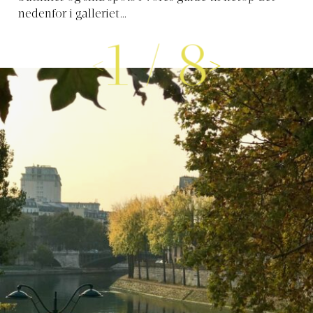
nedenfor i galleriet…
1
/
8