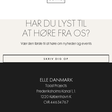
HAR DU LYST TIL
AT HØRE FRA OS?
Vær den første til at høre om nyheder og events
SKRIV DIG OP
ELLE DANMARK
Toast Projects
Frederiksholms Kanal 1, 1.
1220 København K
CVR 44634767