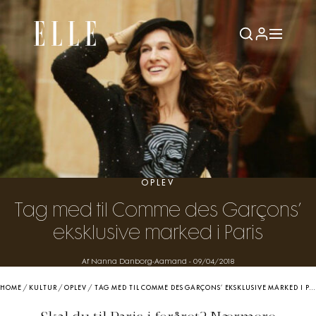
OPLEV
Tag med til Comme des Garçons’
eksklusive marked i Paris
Af Nanna Danborg-Aamand
-
09/04/2018
HOME
/
KULTUR
/
OPLEV
/
TAG MED TIL COMME DES GARÇONS’ EKSKLUSIVE MARKED I PARIS