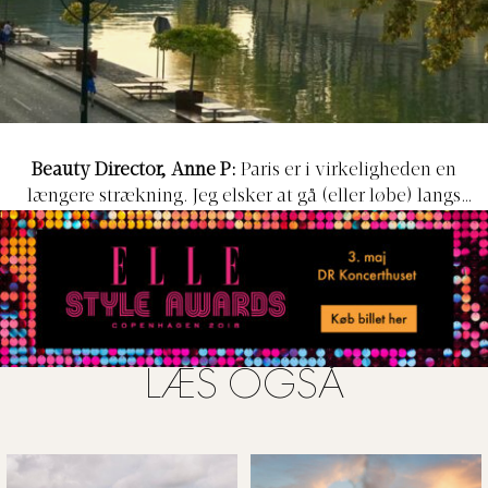
Beauty Director, Anne P:
Paris er i virkeligheden en
længere strækning. Jeg elsker at gå (eller løbe) langs
Seinen og særligt nu, når hvor farverne er så magiske. Det
er virkelig noget helt særligt med den grandiøse arkitektur
og det liv, der findes langs Seinen.
LÆS OGSÅ