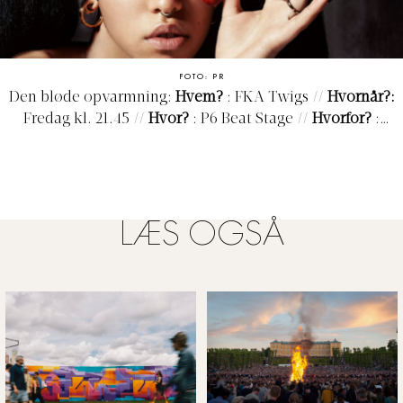
FOTO: PR
Den bløde opvarmning:
Hvem?
: FKA Twigs //
Hvornår?:
Fredag kl. 21.45 //
Hvor?
: P6 Beat Stage //
Hvorfor?
:
Tidens vel nok mest roste sangerinde fortjener en helt
særlig del af æren for, at r’n’b-genren i disse år
knopskyder og blomstrer lystigt. Vug dig ind i de sene
aftentimer til Twigs’ underspillede og æggende toner.
LÆS OGSÅ