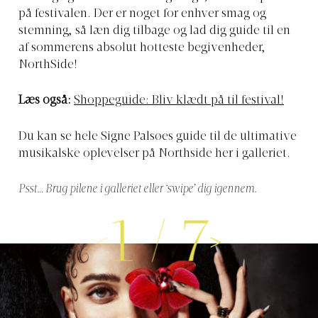
på festivalen. Der er noget for enhver smag og
stemning, så læn dig tilbage og lad dig guide til en
af sommerens absolut hotteste begivenheder,
NorthSide!
Læs også:
Shoppeguide: Bliv klædt på til festival!
Du kan se hele Signe Palsøes guide til de ultimative
musikalske oplevelser på Northside her i galleriet.
Psst… Brug pilene i galleriet eller ‘swipe’ dig igennem.
1
/
7