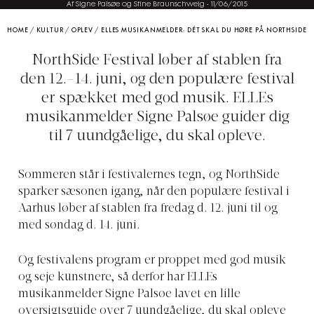
Af Signe Palsøe og Stine Braunschweig
-
11/06/2015
HOME
/
KULTUR
/
OPLEV
/
ELLES MUSIKANMELDER: DÉT SKAL DU HØRE PÅ NORTHSIDE
NorthSide Festival løber af stablen fra
den 12.-14. juni, og den populære festival
er spækket med god musik. ELLEs
musikanmelder Signe Palsøe guider dig
til 7 uundgåelige, du skal opleve.
Sommeren står i festivalernes tegn, og NorthSide
sparker sæsonen igang, når den populære festival i
Aarhus løber af stablen fra fredag d. 12. juni til og
med søndag d. 14. juni.
Og festivalens program er proppet med god musik
og seje kunstnere, så derfor har ELLEs
musikanmelder Signe Palsøe lavet en lille
oversigtsguide over 7 uundgåelige, du skal opleve